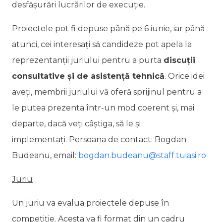
desfășurări lucrărilor de execuție.
Proiectele pot fi depuse până pe 6 iunie, iar până
atunci, cei interesați să candideze pot apela la
reprezentanții juriului pentru a purta
discuții
consultative și de asistență tehnică
. Orice idei
aveți, membrii juriului vă oferă sprijinul pentru a
le putea prezenta într-un mod coerent și, mai
departe, dacă veți câștiga, să le și
implementați. Persoana de contact: Bogdan
Budeanu, email:
bogdan.budeanu@staff.tuiasi.ro
Juriu
Un juriu va evalua proiectele depuse în
competiție. Acesta va fi format din un cadru