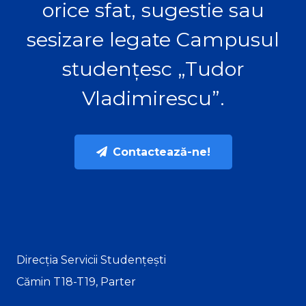
orice sfat, sugestie sau
sesizare legate Campusul
studențesc „Tudor
Vladimirescu”.
Contactează-ne!
Direcția Servicii Studențești
Cămin T18-T19, Parter