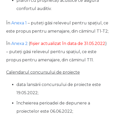
plafon cu proprietăți acustice ce asigură
confortul auditiv.
În
Anexa 1
– puteți găsi releveul pentru spațiul, ce
este propus pentru amenajare, din căminul T1-T2;
În
Anexa 2
(
fișier actualizat în data de 31.05.2022
)
– puteți găsi releveul pentru spațiul, ce este
propus pentru amenajare, din căminul T11.
Calendarul concursului de proiecte
data lansării concursului de proiecte este
19.05.2022;
încheierea perioadei de depunere a
proiectelor este 06.06.2022;