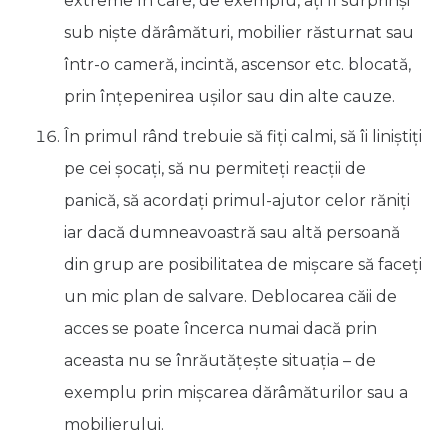
extreme în care, de exemplu, aţi fi surprinşi
sub nişte dărâmături, mobilier răsturnat sau
într-o cameră, incintă, ascensor etc. blocată,
prin înţepenirea uşilor sau din alte cauze.
În primul rând trebuie să fiţi calmi, să îi liniştiţi
pe cei şocaţi, să nu permiteţi reacţii de
panică, să acordaţi primul-ajutor celor răniţi
iar dacă dumneavoastră sau altă persoană
din grup are posibilitatea de mişcare să faceţi
un mic plan de salvare. Deblocarea căii de
acces se poate încerca numai dacă prin
aceasta nu se înrăutăţeşte situaţia – de
exemplu prin mişcarea dărâmăturilor sau a
mobilierului.