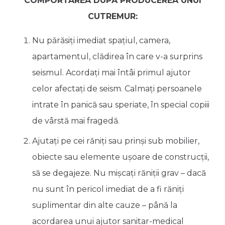
COMPORTAREA DUPĂ PRODUCEREA UNUI
CUTREMUR:
Nu părăsiţi imediat spaţiul, camera,
apartamentul, clădirea în care v-a surprins
seismul. Acordaţi mai întâi primul ajutor
celor afectaţi de seism. Calmaţi persoanele
intrate în panică sau speriate, în special copiii
de vârstă mai fragedă.
Ajutaţi pe cei răniţi sau prinşi sub mobilier,
obiecte sau elemente uşoare de construcţii,
să se degajeze. Nu mişcaţi răniţii grav – dacă
nu sunt în pericol imediat de a fi răniţi
suplimentar din alte cauze – până la
acordarea unui ajutor sanitar-medical