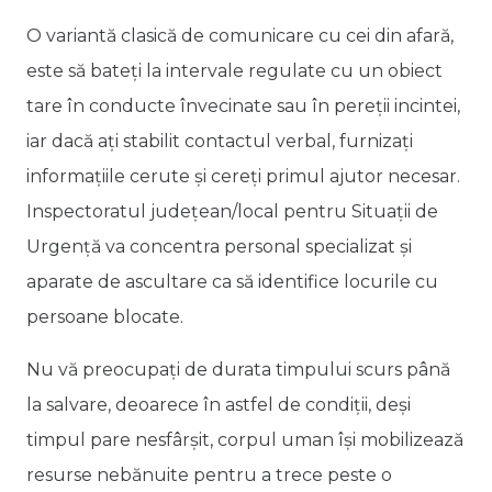
O variantă clasică de comunicare cu cei din afară,
este să bateţi la intervale regulate cu un obiect
tare în conducte învecinate sau în pereţii incintei,
iar dacă aţi stabilit contactul verbal, furnizaţi
informaţiile cerute şi cereţi primul ajutor necesar.
Inspectoratul judeţean/local pentru Situaţii de
Urgenţă va concentra personal specializat şi
aparate de ascultare ca să identifice locurile cu
persoane blocate.
Nu vă preocupaţi de durata timpului scurs până
la salvare, deoarece în astfel de condiţii, deşi
timpul pare nesfârşit, corpul uman îşi mobilizează
resurse nebănuite pentru a trece peste o