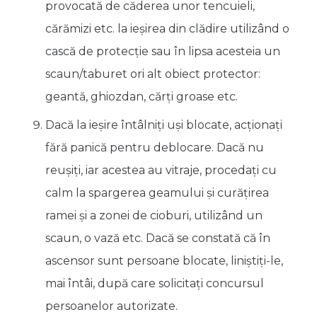
provocată de căderea unor tencuieli,
cărămizi etc. la ieşirea din clădire utilizând o
cască de protecţie sau în lipsa acesteia un
scaun/taburet ori alt obiect protector:
geantă, ghiozdan, cărţi groase etc.
Dacă la ieşire întâlniţi uşi blocate, acţionaţi
fără panică pentru deblocare. Dacă nu
reuşiţi, iar acestea au vitraje, procedaţi cu
calm la spargerea geamului şi curăţirea
ramei şi a zonei de cioburi, utilizând un
scaun, o vază etc. Dacă se constată că în
ascensor sunt persoane blocate, liniştiţi-le,
mai întâi, după care solicitaţi concursul
persoanelor autorizate.