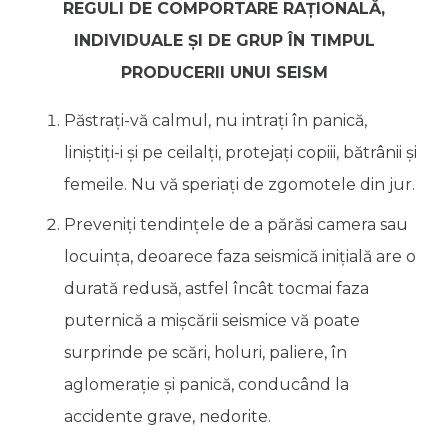
REGULI DE COMPORTARE RAŢIONALĂ,
INDIVIDUALE ŞI DE GRUP ÎN TIMPUL
PRODUCERII UNUI SEISM
Păstraţi-vă calmul, nu intraţi în panică,
liniştiţi-i şi pe ceilalţi, protejaţi copiii, bătrânii şi
femeile. Nu vă speriaţi de zgomotele din jur.
Preveniţi tendinţele de a părăsi camera sau
locuinţa, deoarece faza seismică iniţială are o
durată redusă, astfel încât tocmai faza
puternică a mişcării seismice vă poate
surprinde pe scări, holuri, paliere, în
aglomeraţie şi panică, conducând la
accidente grave, nedorite.