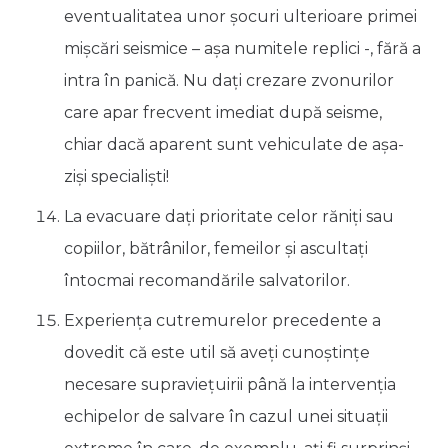
eventualitatea unor şocuri ulterioare primei
mişcări seismice – aşa numitele replici -, fără a
intra în panică. Nu daţi crezare zvonurilor
care apar frecvent imediat după seisme,
chiar dacă aparent sunt vehiculate de aşa-
zişi specialişti!
La evacuare daţi prioritate celor răniţi sau
copiilor, bătrânilor, femeilor şi ascultaţi
întocmai recomandările salvatorilor.
Experienţa cutremurelor precedente a
dovedit că este util să aveţi cunoştinţe
necesare supravieţuirii până la intervenţia
echipelor de salvare în cazul unei situaţii