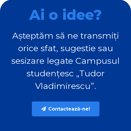
Ai o idee?
Așteptăm să ne transmiți
orice sfat, sugestie sau
sesizare legate Campusul
studențesc „Tudor
Vladimirescu”.
Contactează-ne!