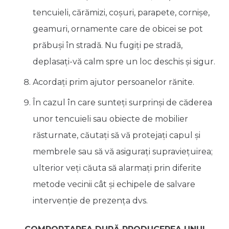
tencuieli, cărămizi, coşuri, parapete, cornişe,
geamuri, ornamente care de obicei se pot
prăbuşi în stradă. Nu fugiţi pe stradă,
deplasaţi-vă calm spre un loc deschis şi sigur.
Acordaţi prim ajutor persoanelor rănite.
În cazul în care sunteţi surprinşi de căderea
unor tencuieli sau obiecte de mobilier
răsturnate, căutaţi să vă protejaţi capul şi
membrele sau să vă asiguraţi supravieţuirea;
ulterior veţi căuta să alarmaţi prin diferite
metode vecinii cât şi echipele de salvare
intervenţie de prezenţa dvs.