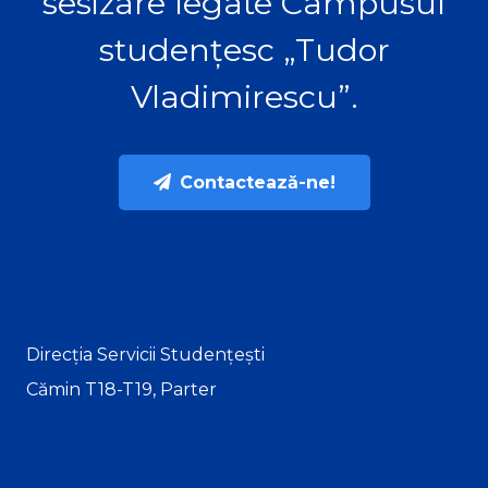
sesizare legate Campusul
studențesc „Tudor
Vladimirescu”.
Contactează-ne!
Direcția Servicii Studențești
Cămin T18-T19, Parter