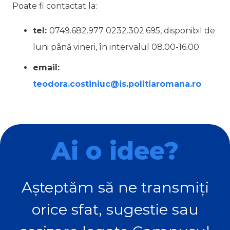
Poate fi contactat la:
tel:
0749.682.977 0232.302.695, disponibil de
luni până vineri, în intervalul 08.00-16.00
email:
teodora.costiniuc@is.politiaromana.ro
Ai o idee?
Așteptăm să ne transmiți
orice sfat, sugestie sau