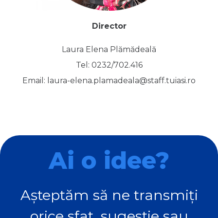
Director
Laura Elena Plămădeală
Tel: 0232/702.416
Email: laura-elena.plamadeala@staff.tuiasi.ro
Ai o idee?
Așteptăm să ne transmiți
orice sfat, sugestie sau