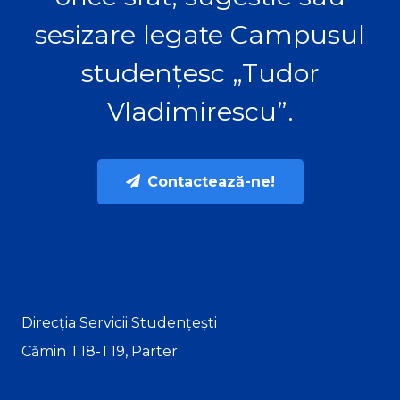
sesizare legate Campusul
studențesc „Tudor
Vladimirescu”.
Contactează-ne!
Direcția Servicii Studențești
Cămin T18-T19, Parter