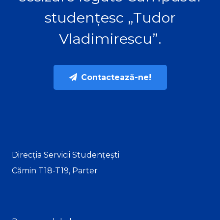
studențesc „Tudor
Vladimirescu”.
Contactează-ne!
Direcția Servicii Studențești
Cămin T18-T19, Parter