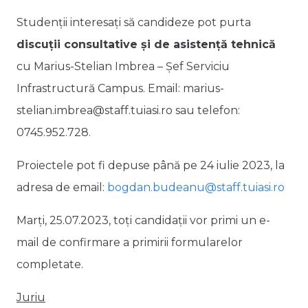
Studenții interesați să candideze pot purta
discuții consultative și de asistență tehnică
cu Marius-Stelian Imbrea – Șef Serviciu
Infrastructură Campus. Email: marius-
stelian.imbrea@staff.tuiasi.ro sau telefon:
0745.952.728.
Proiectele pot fi depuse până pe 24 iulie 2023, la
adresa de email:
bogdan.budeanu@staff.tuiasi.ro
Marți, 25.07.2023, toți candidații vor primi un e-
mail de confirmare a primirii formularelor
completate.
Juriu