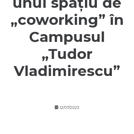
unui spațiu de
„coworking” în
Campusul
„Tudor
Vladimirescu”
12/07/2023