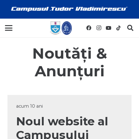
Noutăți &
Anunțuri
acum 10 ani
Noul website al
Campusului