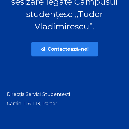
sesizare legate Campusul
studențesc „Tudor
Vladimirescu”.
Contactează-ne!
Direcția Servicii Studențești
Cămin T18-T19, Parter