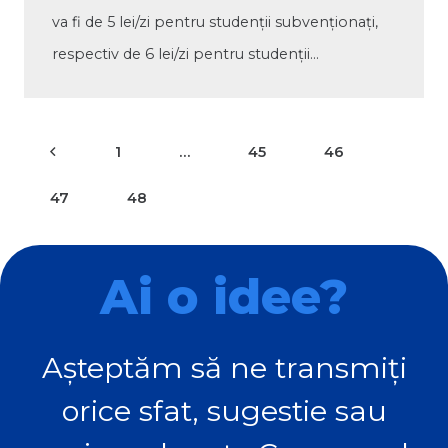
va fi de 5 lei/zi pentru studenții subvenționați,
respectiv de 6 lei/zi pentru studenții…
1
…
45
46
47
48
Ai o idee?
Așteptăm să ne transmiți
orice sfat, sugestie sau