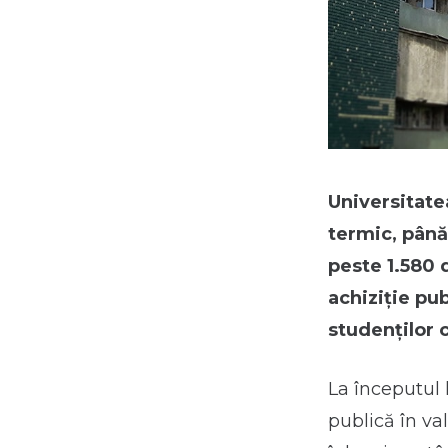
Universitate
termic, până 
peste 1.580 
achiziție pub
studenților 
La începutul 
publică în va