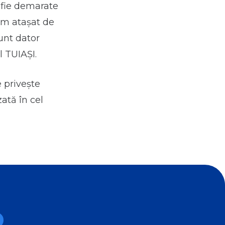
ă fie demarate
-am atașat de
sunt dator
l TUIAȘI.
e privește
ată în cel