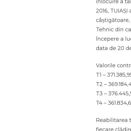
înlocuire a t
2016, TUIAȘI 
câștigătoare, 
Tehnic din ca
începere a lu
data de 20 d
Valorile cont
T1 – 371.385,95
T2 – 369.184,4
T3 – 376.445,9
T4 – 361.834,6
Reabilitarea 
fiecare clăd