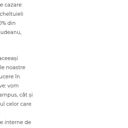
de cazare
cheltuieli
50% din
Budeanu,
 aceeași
le noastre
ucere în
ive: vom
ampus, cât și
iul celor care
i
le interne de