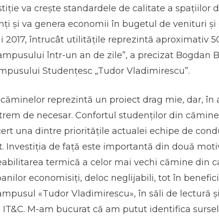
tiție va crește standardele de calitate a spațiilor 
ți și va genera economii în bugetul de venituri și 
i 2017, întrucât utilitățile reprezintă aproximativ 
campusului într-un an de zile”
, a precizat Bogdan 
ampusului Studențesc „Tudor Vladimirescu”.
 căminelor reprezintă un proiect drag mie, dar, în
trem de necesar. Confortul studenților din cămine
ert una dintre prioritățile actualei echipe de cond
 Investiția de față este importantă din două mot
reabilitarea termică a celor mai vechi cămine din c
anilor economisiți, deloc neglijabili, tot în benefic
ampusul «Tudor Vladimirescu», în săli de lectură ș
a IT&C. M-am bucurat că am putut identifica surse