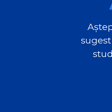
Aștep
sugest
stud