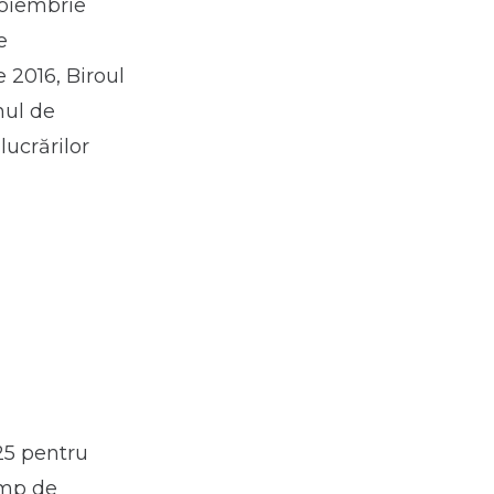
noiembrie
e
e 2016, Biroul
nul de
lucrărilor
25 pentru
 mp de