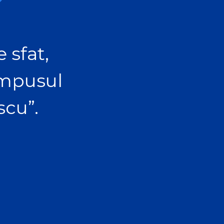
?
 sfat,
ampusul
scu”.