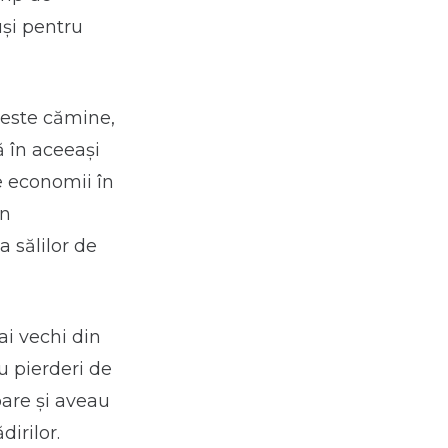
uși pentru
ceste cămine,
ă în aceeași
te economii în
în
 sălilor de
ai vechi din
u pierderi de
are și aveau
dirilor.