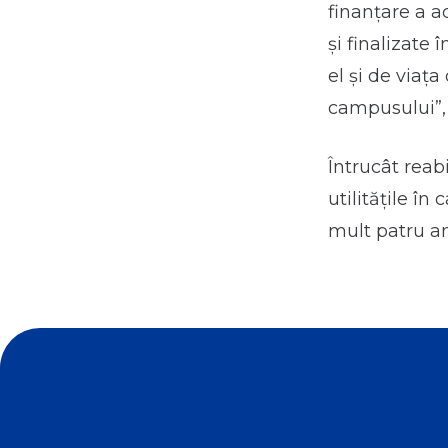
finanțare a ac
și finalizate
el și de viaț
campusului”
Întrucât reab
utilitățile î
mult patru an