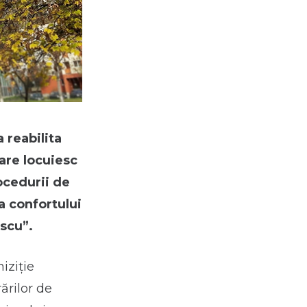
 reabilita
care locuiesc
ocedurii de
ea confortului
scu”.
iziție
ărilor de