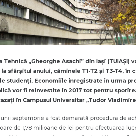
a Tehnică „Gheorghe Asachi” din Iași (TUIAȘI) va
la sfârșitul anului, căminele T1-T2 și T3-T4, în 
de studenți. Economiile înregistrate în urma pr
lică vor fi reinvestite în 2017 tot pentru sporir
cazați în Campusul Universitar „Tudor Vladimire
lunii septembrie a fost demarată procedura de ach
loare de 1,78 milioane de lei pentru efectuarea lucr