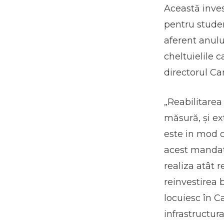
Această inves
pentru studen
aferent anulu
cheltuielile 
directorul C
„Reabilitarea
măsură, și ex
este in mod c
acest mandat.
realiza atât 
reinvestirea b
locuiesc în C
infrastructur