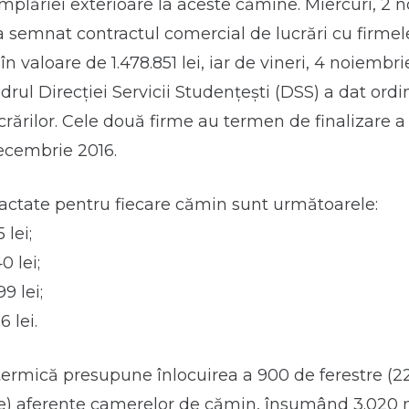
âmplăriei exterioare la aceste cămine. Miercuri, 2 
a semnat contractul comercial de lucrări cu firmel
în valoare de 1.478.851 lei, iar de vineri, 4 noiembri
drul Direcției Servicii Studențești (DSS) a dat ordi
crărilor. Cele două firme au termen de finalizare a 
ecembrie 2016.
ractate pentru fiecare cămin sunt următoarele:
 lei;
0 lei;
9 lei;
6 lei.
termică presupune înlocuirea a 900 de ferestre (2
ire) aferente camerelor de cămin, însumând 3.020