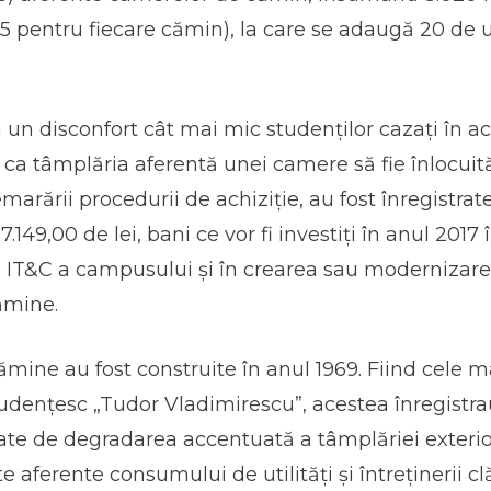
5 pentru fiecare cămin), la care se adaugă 20 de 
 un disconfort cât mai mic studenților cazați în a
t ca tâmplăria aferentă unei camere să fie înlocuit
emarării procedurii de achiziție, au fost înregistra
.149,00 de lei, bani ce vor fi investiți în anul 2017 
a IT&C a campusului și în crearea sau modernizarea
ămine.
ămine au fost construite în anul 1969. Fiind cele m
dențesc „Tudor Vladimirescu”, acestea înregistra
ate de degradarea accentuată a tâmplăriei exterio
te aferente consumului de utilități și întreținerii clă