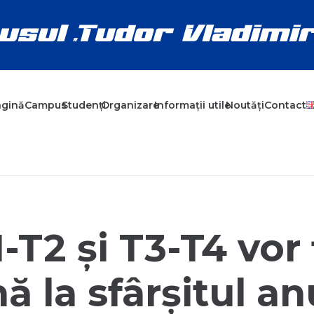
agină
Campus
Studenți
Organizare
Informații utile
Noutăți
Contact
T2 și T3-T4 vor f
ă la sfârșitul an