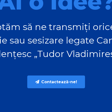
Ai o idee
tăm să ne transmiți orice
ie sau sesizare legate C
ențesc „Tudor Vladimire
Contactează-ne!