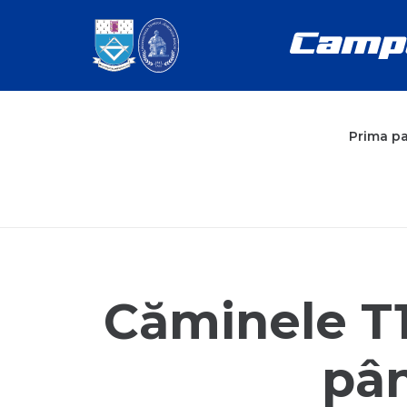
Prima p
Căminele T1-
pân