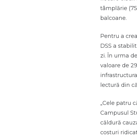
tâmplărie (75
balcoane.
Pentru a crea
DSS a stabili
zi. În urma d
valoare de 297
infrastructur
lectură din c
„Cele patru c
Campusul Stu
căldură cauz
costuri ridica