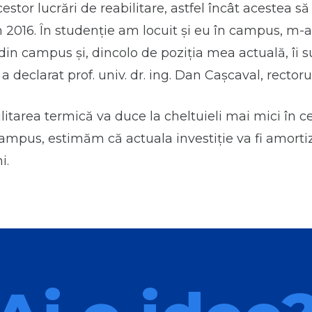
estor lucrări de reabilitare, astfel încât acestea s
 în 2016. În studenție am locuit și eu în campus, m
a din campus și, dincolo de poziția mea actuală, îi 
, a declarat prof. univ. dr. ing. Dan Cașcaval, rectoru
ilitarea termică va duce la cheltuieli mai mici în c
n campus, estimăm că actuala investiție va fi amortiz
i.