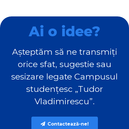
Ai o idee?
Așteptăm să ne transmiți
orice sfat, sugestie sau
sesizare legate Campusul
studențesc „Tudor
Vladimirescu”.
Contactează-ne!