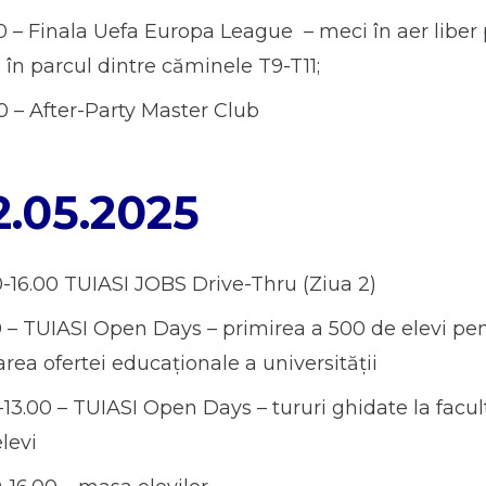
0 – Finala Uefa Europa League – meci în aer liber
 în parcul dintre căminele T9-T11;
0 – After-Party Master Club
22.05.2025
0-16.00 TUIASI JOBS Drive-Thru (Ziua 2)
0 – TUIASI Open Days – primirea a 500 de elevi pe
rea ofertei educaționale a universității
0-13.00 – TUIASI Open Days – tururi ghidate la facul
elevi