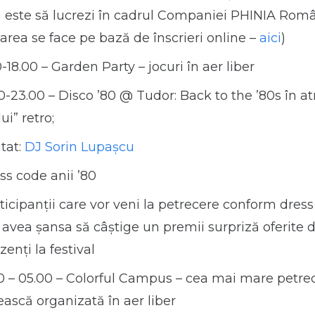
 este să lucrezi în cadrul Companiei PHINIA Româ
parea se face pe bază de înscrieri online –
aici
)
0-18.00 – Garden Party – jocuri în aer liber
0-23.00 – Disco ’80 @ Tudor: Back to the ’80s în a
ui” retro;
itat:
DJ Sorin Lupașcu
ss code anii ’80
ticipanții care vor veni la petrecere conform dress
 avea șansa să câștige un premii surpriză oferite 
zenți la festival
0 – 05.00 – Colorful Campus – cea mai mare petre
ască organizată în aer liber