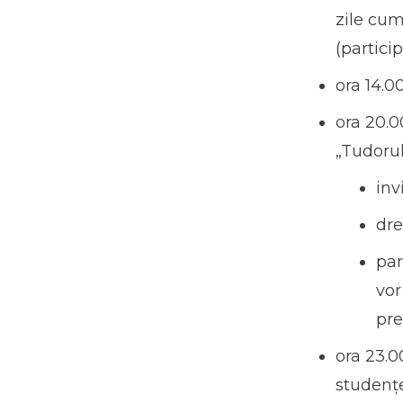
zile cum
(partici
ora 14.0
ora 20.0
„Tudorul
inv
dre
par
vor
pre
ora 23.0
studențe