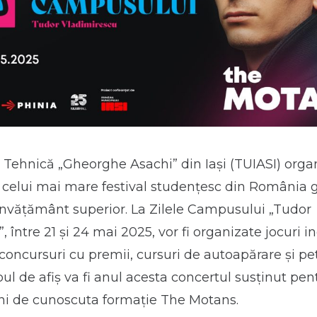
 Tehnică „Gheorghe Asachi” din Iași (TUIASI) orga
 celui mai mare festival studențesc din România 
 învățământ superior. La Zilele Campusului „Tudor
 între 21 și 24 mai 2025, vor fi organizate jocuri in
e concursuri cu premii, cursuri de autoapărare și pe
ul de afiș va fi anul acesta concertul susținut pen
eni de cunoscuta formație The Motans.