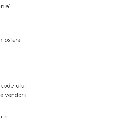
nia)
tmosfera
 code-ului
de vendorii
cere