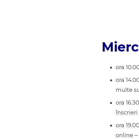
Mierc
ora 10.0
ora 14.00
multe su
ora 16.3
înscrier
ora 19.0
online –