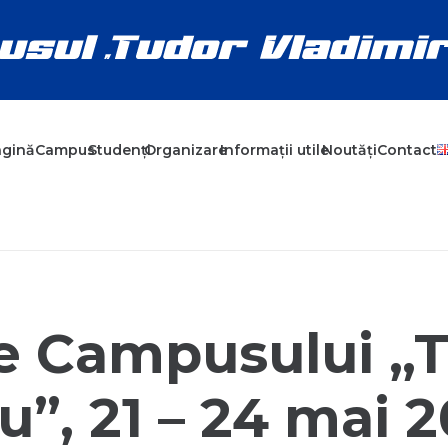
agină
Campus
Studenți
Organizare
Informații utile
Noutăți
Contact
le Campusului „
”, 21 – 24 mai 