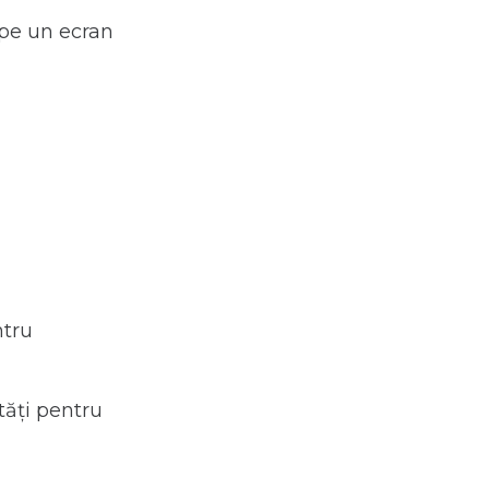
 pe un ecran
ntru
tăți pentru