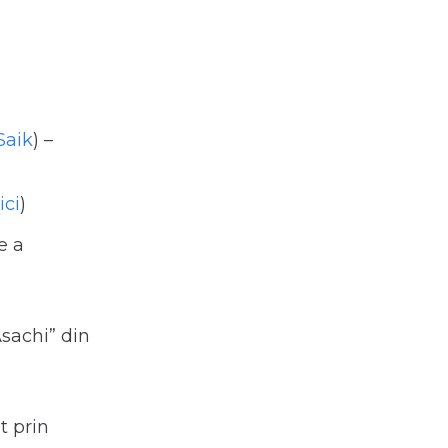
Saik
) –
ici
)
e a
sachi” din
t prin