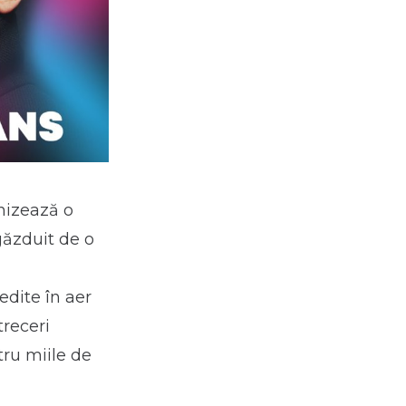
nizează o
găzduit de o
edite în aer
treceri
tru miile de