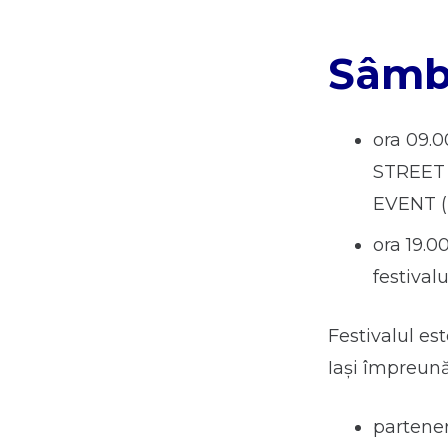
Sâmbă
ora 09.0
STREET
EVENT
ora 19.0
festivalu
Festivalul es
Iași împreună
partener