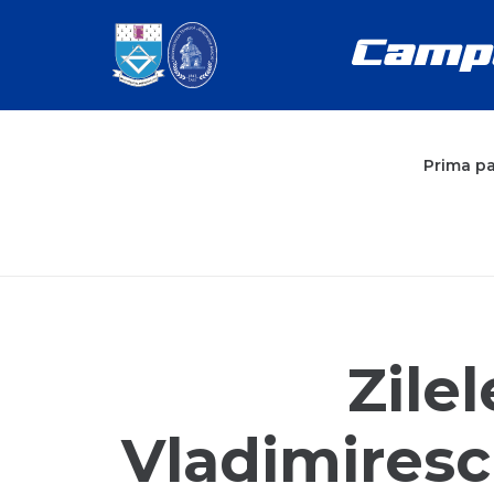
Prima p
Zile
Vladimirescu