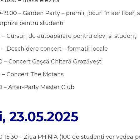
0-16.00 – masa elevilor
-19.00 – Garden Party – premii, jocuri în aer liber, s
rprize pentru studenți
0 – Cursuri de autoapărare pentru elevi și studenți
0 – Deschidere concert – formații locale
0 – Concert Gașcă Chitară Grozăvești
0 – Concert The Motans
0 – After-Party Master Club
i, 23.05.2025
0-15.30 – Ziua PHINIA (100 de studenți vor vedea p