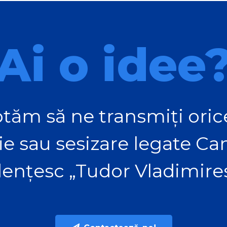
Ai o idee
tăm să ne transmiți orice
ie sau sesizare legate C
ențesc „Tudor Vladimire