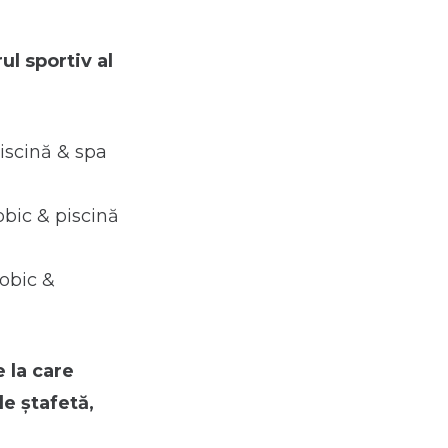
ul sportiv al
piscină & spa
obic & piscină
robic &
 la care
de ștafetă,