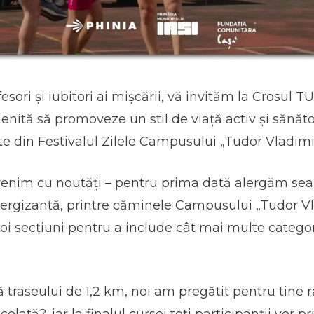
esori și iubitori ai mișcării, vă invităm la Crosul T
nită să promoveze un stil de viață activ și sănăt
te din Festivalul Zilele Campusului „Tudor Vladimi
enim cu noutăți – pentru prima dată alergăm sear
ergizantă, printre căminele Campusului „Tudor Vl
oi secțiuni pentru a include cât mai multe categor
ă traseului de 1,2 km, noi am pregătit pentru tine r