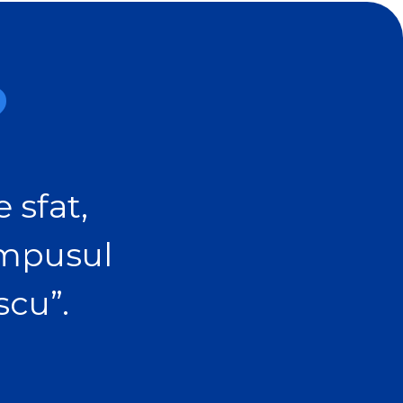
?
 sfat,
ampusul
scu”.