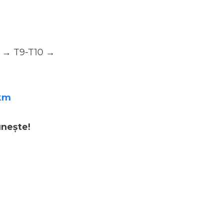
ă → T9-T10 →
=km
unește!