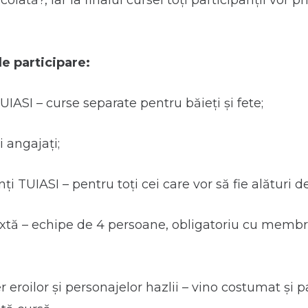
ocolată?, iar la finalul cursei toți participanții vor 
e participare:
IASI – curse separate pentru băieți și fete;
i angajați;
i TUIASI – pentru toți cei care vor să fie alături de
xtă – echipe de 4 persoane, obligatoriu cu memb
 eroilor și personajelor hazlii – vino costumat și pa