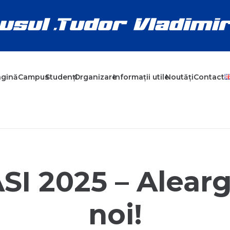
agină
Campus
Studenți
Organizare
Informații utile
Noutăți
Contact
SI 2025 – Alearg
noi!