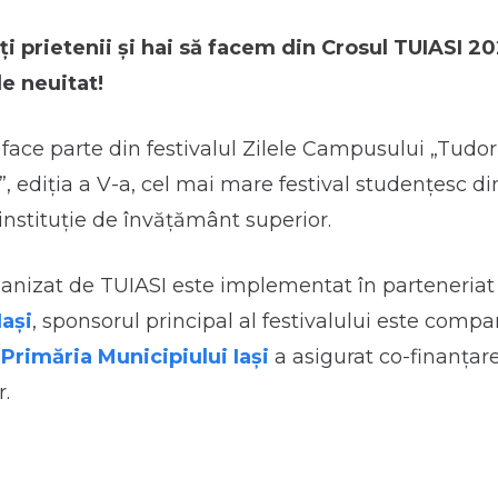
i prietenii și hai să facem din Crosul TUIASI 2
e neuitat!
face parte din festivalul Zilele Campusului „Tudor
, ediția a V-a, cel mai mare festival studențesc 
instituție de învățământ superior.
ganizat de TUIASI este implementat în parteneria
ași
, sponsorul principal al festivalului este compa
r
Primăria Municipiului Iași
a asigurat co-finanțar
r.