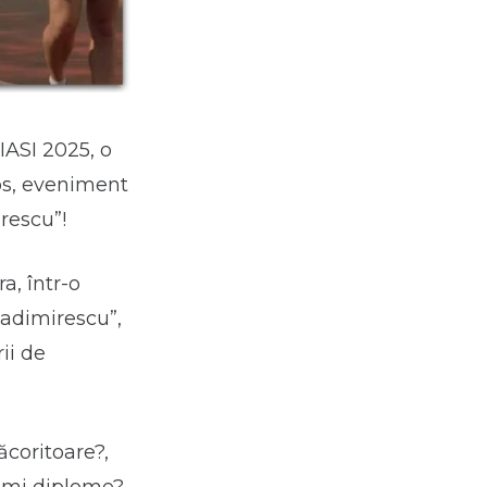
UIASI 2025, o
os, eveniment
rescu”!
a, într-o
adimirescu”,
ii de
ăcoritoare?,