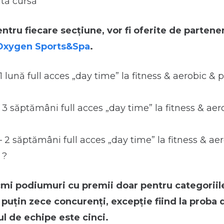
ită cursă
ntru fiecare secțiune, vor fi oferite de partener
Oxygen Sports&Spa
.
1 lună full acces „day time” la fitness & aerobic & 
 3 săptămâni full acces „day time” la fitness & aer
 2 săptămâni full acces „day time” la fitness & ae
 ?
cmi podiumuri cu premii doar pentru categoriile
 puțin zece concurenți, excepție fiind la proba 
 de echipe este cinci.