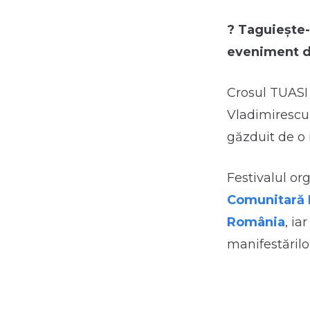
?
Taguiește-ț
eveniment d
Crosul TUASI 
Vladimirescu”
găzduit de o 
Festivalul or
Comunitară I
România
, ia
manifestărilo