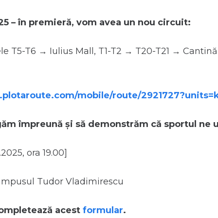
5 – în premieră, vom avea un nou circuit:
ele T5-T6 → Iulius Mall, T1-T2 → T20-T21 → Cantin
.plotaroute.com/mobile/route/2921727?units
găm împreună și să demonstrăm că sportul ne 
5.2025, ora 19.00]
mpusul Tudor Vladimirescu
 completează acest
formular
.