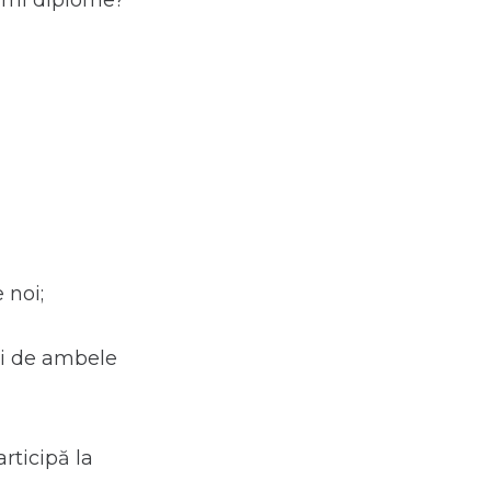
primi diplome?
 noi;
ri de ambele
rticipă la