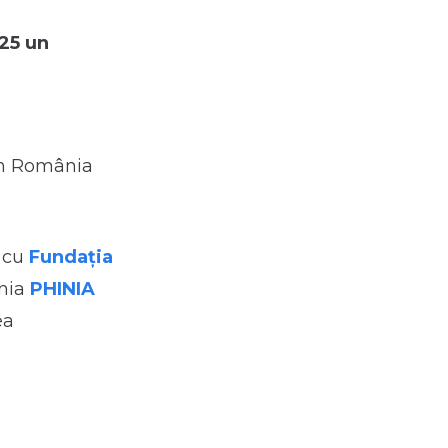
025 un
din România
t cu
Fundația
nia
PHINIA
ea