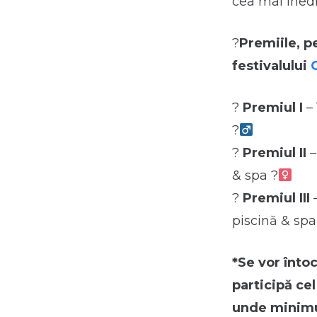
cea mai ined
?
Premiile, pe
festivalului
?
Premiul I
– 
?‍
?
Premiul II
–
& spa ?
?
Premiul III
–
piscină & spa
*Se vor înto
participă cel
unde minimul