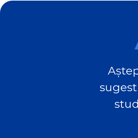
Aștep
sugest
stud