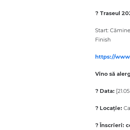
?
Traseul 202
Start: Cămin
Finish
https://www
Vino să aler
?
Data:
[21.0
?
Locație:
Ca
?️
Înscrieri: