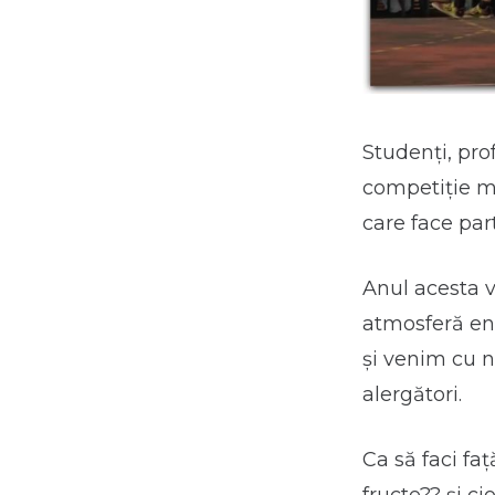
Studenți, prof
competiție me
care face par
Anul acesta v
atmosferă en
și venim cu n
alergători.
Ca să faci faț