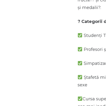
fructe?? și ci
și medalii?.
?
Categorii d
Studenți TU
Profesori ș
Simpatizanț
Ștafetă mi
sexe
Cursa super