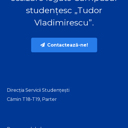
studențesc „Tudor
Vladimirescu”.
Contactează-ne!
Direcția Servicii Studențești
Cămin T18-T19, Parter