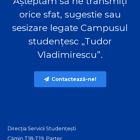
Așteptăm să ne transmiți
orice sfat, sugestie sau
sesizare legate Campusul
studențesc „Tudor
Vladimirescu”.
Contactează-ne!
Direcția Servicii Studențești
Cămin T18-T19, Parter