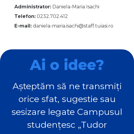
Administrator:
Daniela-Maria Isachi
Telefon:
0232.702.412
E-mail:
daniela-maria.isachi@staff.tuiasi.ro
Ai o idee?
Așteptăm să ne transmiți
orice sfat, sugestie sau
sesizare legate Campusul
studențesc „Tudor