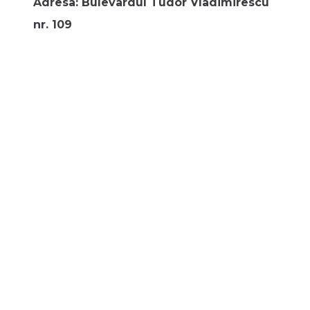
Adresa: Bulevardul Tudor Vladimirescu
nr. 109