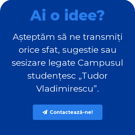
Ai o idee?
Așteptăm să ne transmiți
orice sfat, sugestie sau
sesizare legate Campusul
studențesc „Tudor
Vladimirescu”.
Contactează-ne!