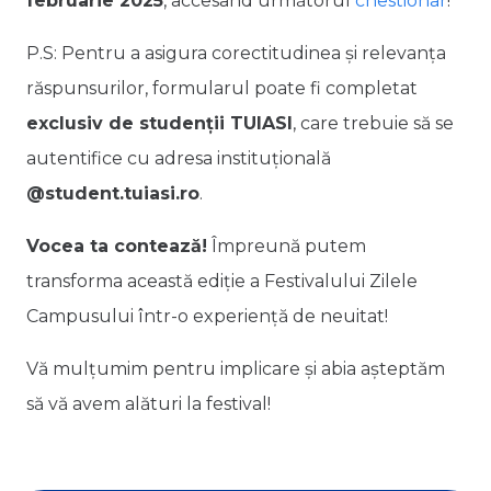
februarie 2025
, accesând următorul
chestionar
!
P.S: Pentru a asigura corectitudinea și relevanța
răspunsurilor, formularul poate fi completat
exclusiv de studenții TUIASI
, care trebuie să se
autentifice cu adresa instituțională
@student.tuiasi.ro
.
Vocea ta contează!
Împreună putem
transforma această ediție a Festivalului Zilele
Campusului într-o experiență de neuitat!
Vă mulțumim pentru implicare și abia așteptăm
să vă avem alături la festival!