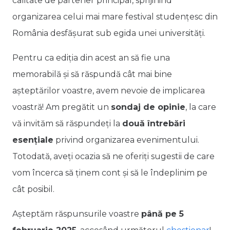
calitate de partener principal, sprijinind
organizarea celui mai mare festival studențesc din
România desfășurat sub egida unei universități.
Pentru ca ediția din acest an să fie una
memorabilă și să răspundă cât mai bine
așteptărilor voastre, avem nevoie de implicarea
voastră! Am pregătit un
sondaj de opinie
, la care
vă invităm să răspundeți la
două întrebări
esențiale
privind organizarea evenimentului.
Totodată, aveți ocazia să ne oferiți sugestii de care
vom încerca să ținem cont și să le îndeplinim pe
cât posibil.
Așteptăm răspunsurile voastre
până pe 5