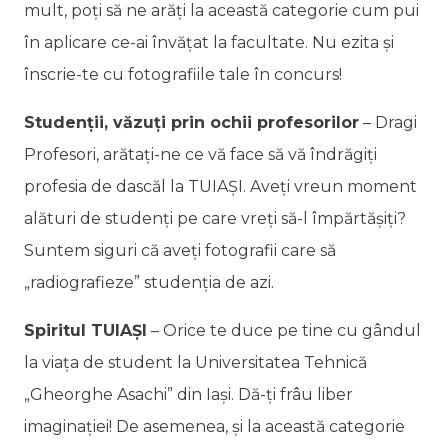
mult, poți să ne arăți la această categorie cum pui
în aplicare ce-ai învățat la facultate. Nu ezita și
înscrie-te cu fotografiile tale în concurs!
Studenții, văzuți prin ochii profesorilor
– Dragi
Profesori, arătați-ne ce vă face să vă îndrăgiți
profesia de dascăl la TUIAȘI. Aveți vreun moment
alături de studenți pe care vreți să-l împărtășiți?
Suntem siguri că aveți fotografii care să
„radiografieze” studenția de azi.
Spiritul TUIAȘI
– Orice te duce pe tine cu gândul
la viața de student la Universitatea Tehnică
„Gheorghe Asachi” din Iași. Dă-ți frâu liber
imaginației! De asemenea, și la această categorie