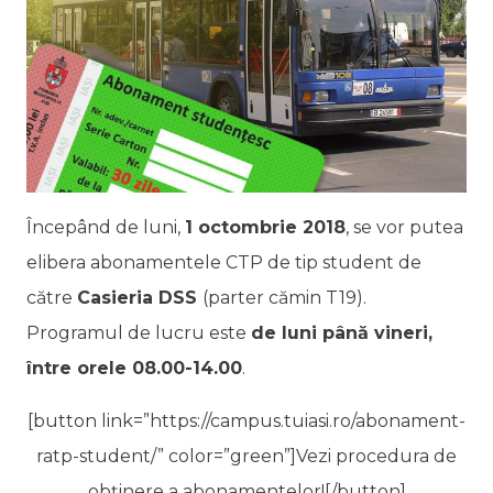
Începând de luni,
1 octombrie 2018
, se vor putea
elibera abonamentele CTP de tip student de
către
Casieria DSS
(parter cămin T19).
Programul de lucru este
de luni până vineri,
între orele 08.00-14.00
.
[button link=”https://campus.tuiasi.ro/abonament-
ratp-student/” color=”green”]Vezi procedura de
obținere a abonamentelor![/button]