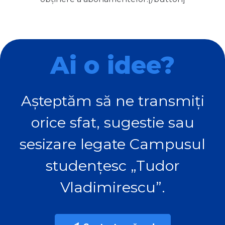
Ai o idee?
Așteptăm să ne transmiți
orice sfat, sugestie sau
sesizare legate Campusul
studențesc „Tudor
Vladimirescu”.