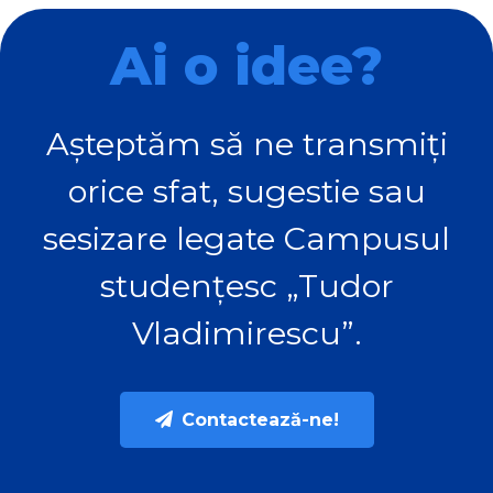
Ai o idee?
Așteptăm să ne transmiți
orice sfat, sugestie sau
sesizare legate Campusul
studențesc „Tudor
Vladimirescu”.
Contactează-ne!