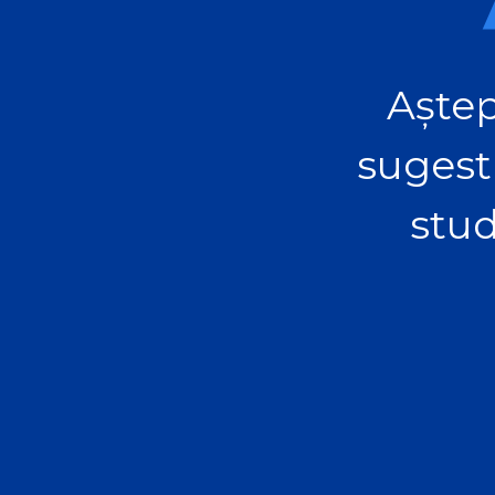
Aștep
sugest
stud