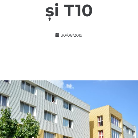
și T10
30/08/2019