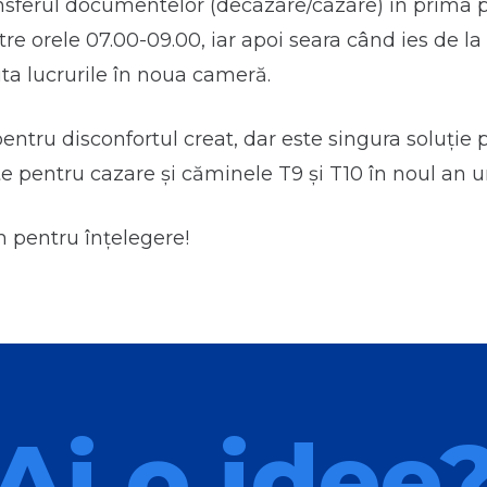
ansferul documentelor (decazare/cazare) în prima pa
re orele 07.00-09.00, iar apoi seara când ies de la s
a lucrurile în noua cameră.
entru disconfortul creat, dar este singura soluție p
ite pentru cazare și căminele T9 și T10 în noul an un
pentru înțelegere!
Ai o idee