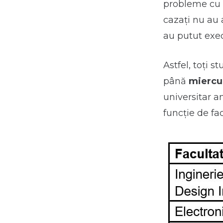
probleme cu g
cazați nu au 
au putut exe
Astfel, toți 
până
miercur
universitar a
funcție de fa