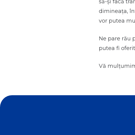
să-și facă tr
dimineața, înt
vor putea mut
Ne pare rău p
putea fi ofer
Vă mulțumim 