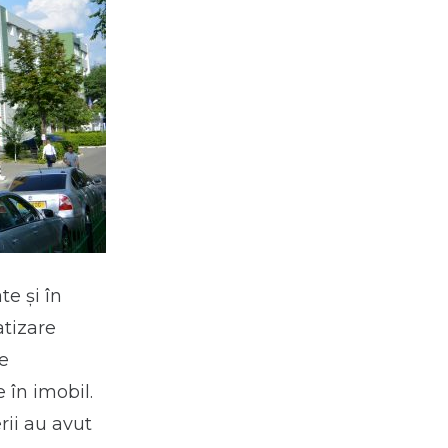
e și în
atizare
e
 în imobil.
rii au avut