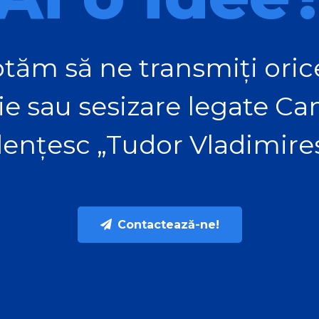
tăm să ne transmiți orice
ie sau sesizare legate C
ențesc „Tudor Vladimire
Contactează-ne!