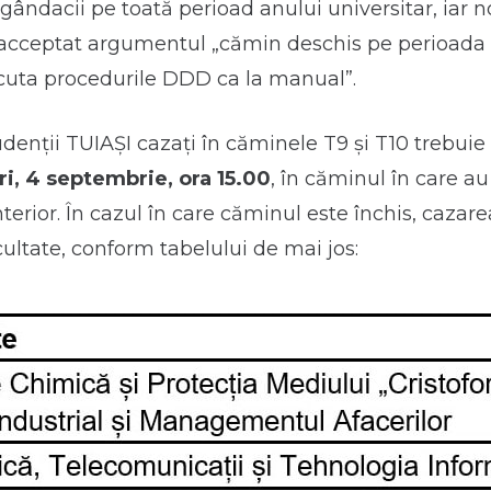
ândacii pe toată perioad anului universitar, iar no
acceptat argumentul „cămin deschis pe perioada ve
cuta procedurile DDD ca la manual”.
studenții TUIAȘI cazați în căminele T9 și T10 trebui
i, 4 septembrie, ora 15.00
, în căminul în care au
nterior. În cazul în care căminul este închis, cazare
cultate, conform tabelului de mai jos: