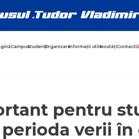
agină
Campus
Studenți
Organizare
Informații utile
Noutăți
Contact
rtant pentru stu
 perioda verii î