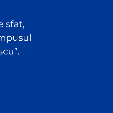
 sfat,
ampusul
scu”.