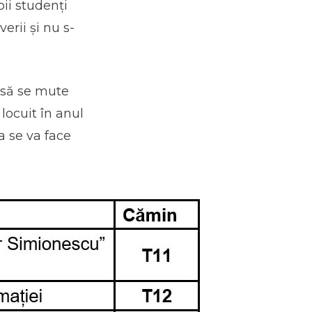
ii studenți
rii și nu s-
e să se mute
 locuit în anul
a se va face