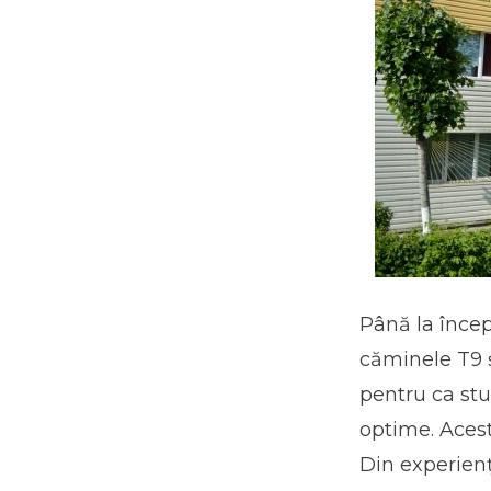
Până la încep
căminele T9 ș
pentru ca stu
optime. Acest
Din experienț