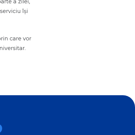
rte a zilei,
erviciu își
rin care vor
iversitar.
?