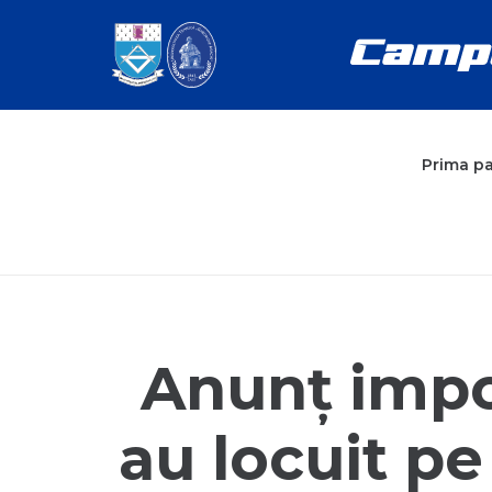
Prima p
Anunț impo
au locuit pe