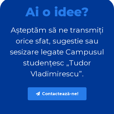
Ai o idee?
Așteptăm să ne transmiți
orice sfat, sugestie sau
sesizare legate Campusul
studențesc „Tudor
Vladimirescu”.
Contactează-ne!