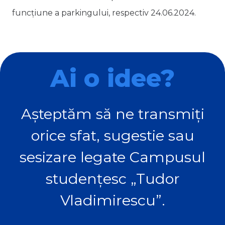
funcțiune a parkingului, respectiv 24.06.2024.
Ai o idee?
Așteptăm să ne transmiți
orice sfat, sugestie sau
sesizare legate Campusul
studențesc „Tudor
Vladimirescu”.