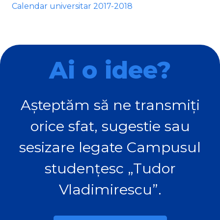
Calendar universitar 2017-2018
Ai o idee?
Așteptăm să ne transmiți
orice sfat, sugestie sau
sesizare legate Campusul
studențesc „Tudor
Vladimirescu”.