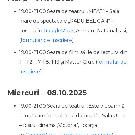
19.00-21.00 Seara de teatru: „MEAT” – Sala
mare de spectacole „RADU BELIGAN” –
locația în
GoogleMaps
, Ateneul Național Iași,
(
formular de înscriere
)
19.00-21.00 Seara de film, sălile de lectură din
T1-T2, T7-T8, T13 și Master Club (
formular de
înscriere
)
Miercuri – 08.10.2025
19.00-21.00 Seara de teatru: „Este o doamnă
la ușă care întreabă de domnul” – Sala Unirii
– fostul cinema „Victoria”,
locația
în
GoogleMaps
, (
formular de înscriere
)