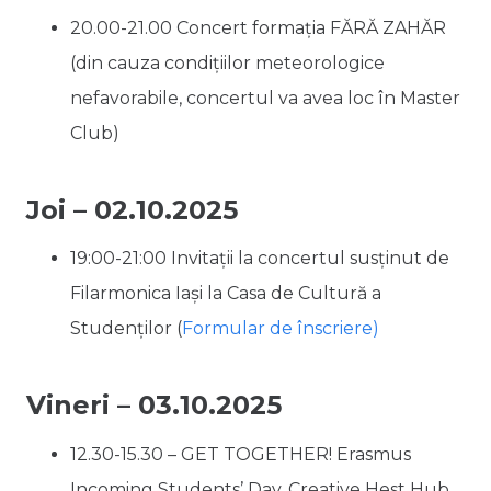
20.00-21.00 Concert formația FĂRĂ ZAHĂR
(din cauza condițiilor meteorologice
nefavorabile, concertul va avea loc în Master
Club)
Joi – 02.10.2025
19:00-
21:00 I
nvitații la concertul susținut de
Filarmonica Iași la Casa de Cultură a
Studenților (
Formular de înscriere)
Vineri – 03.10.2025
12.30-15.30 – GET TOGETHER! Erasmus
Incoming Students’ Day, Creative Hest Hub,