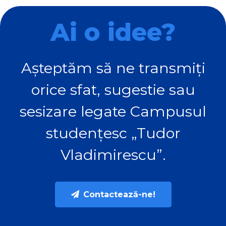
Ai o idee?
Așteptăm să ne transmiți
orice sfat, sugestie sau
sesizare legate Campusul
studențesc „Tudor
Vladimirescu”.
Contactează-ne!