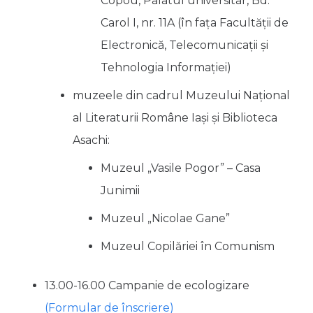
Copou, Palatul universitar, Bd.
Carol I, nr. 11A (în fața Facultății de
Electronică, Telecomunicații și
Tehnologia Informației)
muzeele din cadrul Muzeului Național
al Literaturii Române Iași și Biblioteca
Asachi:
Muzeul „Vasile Pogor” – Casa
Junimii
Muzeul „Nicolae Gane”
⁠Muzeul Copilăriei în Comunism
13.00-16.00 Campanie de ecologizare
(Formular de înscriere)