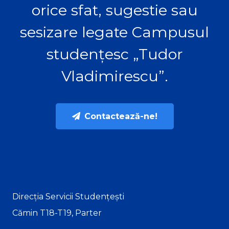
orice sfat, sugestie sau
sesizare legate Campusul
studențesc „Tudor
Vladimirescu”.
Contactează-ne!
Direcția Servicii Studențești
Cămin T18-T19, Parter