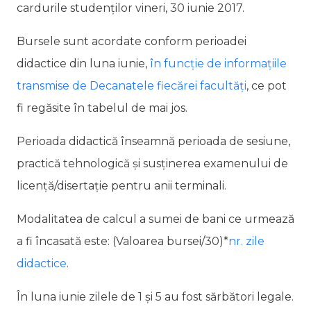
cardurile studenților vineri, 30 iunie 2017.
Bursele sunt acordate conform perioadei
didactice din luna iunie,
în funcție de informațiile
transmise de Decanatele fiecărei facultăți
, ce pot
fi regăsite în tabelul de mai jos.
Perioada didactică înseamnă perioada de sesiune,
practică tehnologică și susținerea examenului de
licență/disertație pentru anii terminali.
Modalitatea de calcul a sumei de bani ce urmează
a fi încasată este: (Valoarea bursei/30)*
nr. zile
didactice
.
În luna iunie zilele de 1 și 5 au fost sărbători legale.