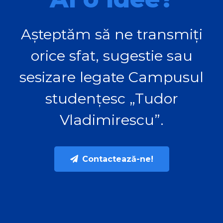
Așteptăm să ne transmiți
orice sfat, sugestie sau
sesizare legate Campusul
studențesc „Tudor
Vladimirescu”.
Contactează-ne!