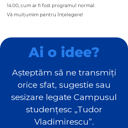
14.00, cum ar fi fost programul normal.
Vă mulțumim pentru înțelegere!
Ai o idee?
Așteptăm să ne transmiți
orice sfat, sugestie sau
sesizare legate Campusul
studențesc „Tudor
Vladimirescu”.