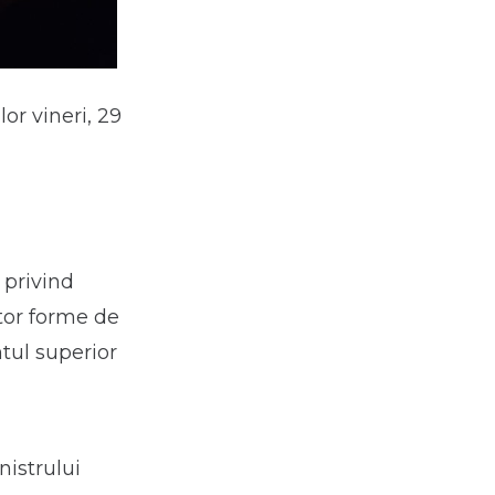
lor vineri, 29
privind
ltor forme de
ntul superior
istrului