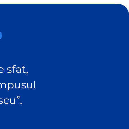
?
 sfat,
ampusul
scu”.