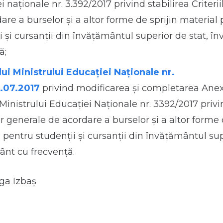
i naţionale nr. 3.392/2017 privind stabilirea Criteri
are a burselor şi a altor forme de sprijin material
i şi cursanţii din învăţământul superior de stat, 
ă;
ui Ministrului Educației Naționale nr.
.07.2017
privind modificarea și completarea Anex
Ministrului Educației Naționale nr. 3392/2017 privi
lor generale de acordare a burselor şi a altor forme 
 pentru studenţii şi cursanţii din învăţământul sup
nt cu frecvenţă.
lga Izbaș