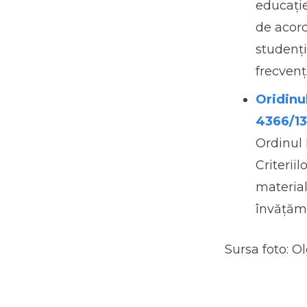
educaţie
de acord
studenţi
frecvenţ
Oridinul
4366/13
Ordinul 
Criterii
material
învăţămâ
Sursa foto: O