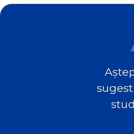
Aștep
sugest
stud