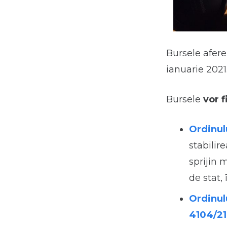
Bursele aferen
ianuarie 2021
Bursele
vor f
Ordinul
stabilir
sprijin 
de stat,
Ordinulu
4104/21