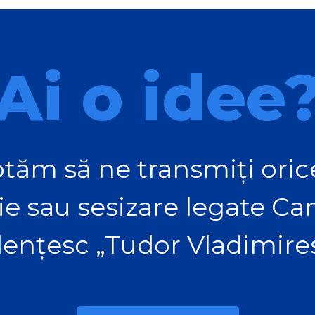
Ai o idee
tăm să ne transmiți orice
ie sau sesizare legate C
ențesc „Tudor Vladimire