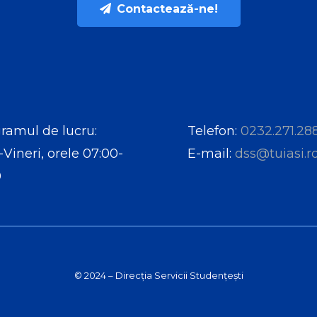
Contactează-ne!
ramul de lucru:
Telefon:
0232.271.28
-Vineri, orele 07:00-
E-mail:
dss@tuiasi.r
0
© 2024 – Direcția Servicii Studențești