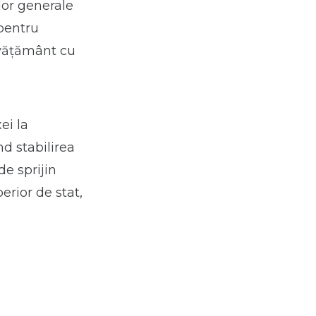
ilor generale
 pentru
învăţământ cu
ei la
nd stabilirea
de sprijin
erior de stat,