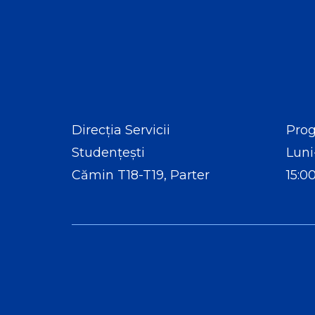
Direcția Servicii
Prog
Studențești
Luni
Cămin T18-T19, Parter
15:0