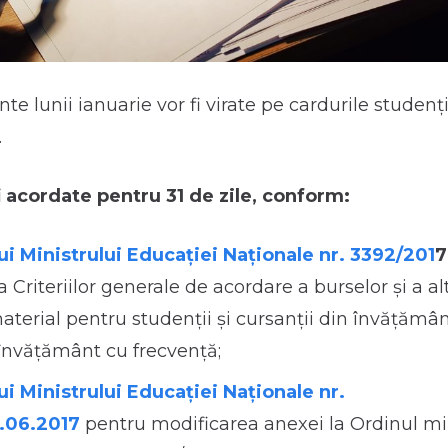
te lunii ianuarie vor fi virate pe cardurile studenți
.
i acordate pentru 31 de zile, conform:
ui Ministrului Educației Naționale nr. 3392/201
7
ea Criteriilor generale de acordare a burselor şi a a
material pentru studenţii şi cursanţii din învăţămâ
 învăţământ cu frecvenţă;
i Ministrului Educației Naționale nr.
.06.2017
pentru modificarea anexei la Ordinul min