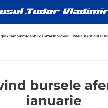
agină
Campus
Studenți
Organizare
Informații utile
Noutăți
Contact
ind bursele afe
ianuarie