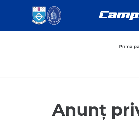
Prima p
Anunț priv