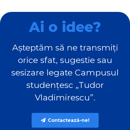
Ai o idee?
Așteptăm să ne transmiți
orice sfat, sugestie sau
sesizare legate Campusul
studențesc „Tudor
Vladimirescu”.
Contactează-ne!