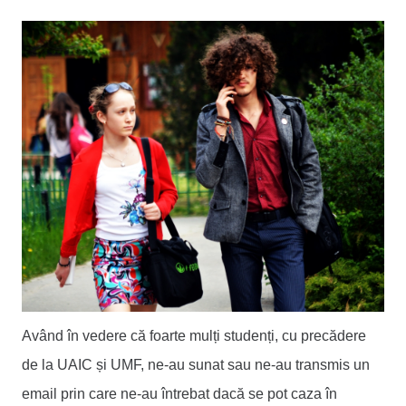
Având în vedere că foarte mulți studenți, cu precădere
de la UAIC și UMF, ne-au sunat sau ne-au transmis un
email prin care ne-au întrebat dacă se pot caza în