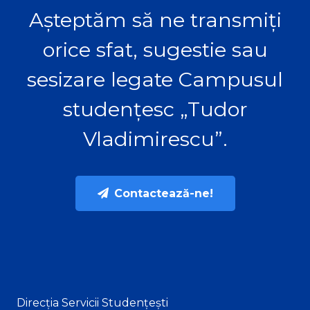
Așteptăm să ne transmiți
orice sfat, sugestie sau
sesizare legate Campusul
studențesc „Tudor
Vladimirescu”.
Contactează-ne!
Direcția Servicii Studențești