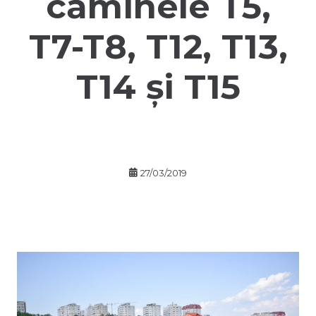
căminele T5,
T7-T8, T12, T13,
T14 și T15
27/03/2019