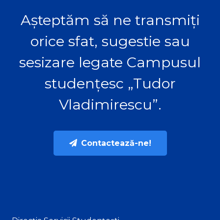
Așteptăm să ne transmiți
orice sfat, sugestie sau
sesizare legate Campusul
studențesc „Tudor
Vladimirescu”.
Contactează-ne!