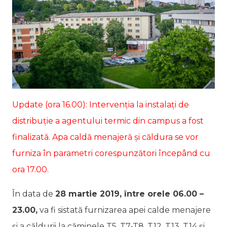
Update (ora 16.00): Intervenția la instalați de
distribuție a agentului termic din campus a fost
finalizată. Apa caldă menajeră și căldura se vor
furniza în parametri corespunzători începând cu
ora 17.00.
În data de
28 martie 2019, între orele 06.00 –
23.00,
va fi sistată furnizarea apei calde menajere
și a căldurii la căminele T5, T7-T8, T12, T13, T14 și