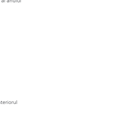
al anului
nteriorul