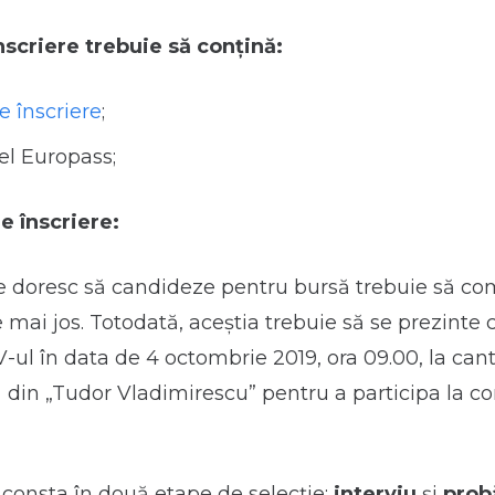
nscriere trebuie să conțină:
e înscriere
;
l Europass;
e înscriere:
re doresc să candideze pentru bursă trebuie să c
 mai jos. Totodată, aceștia trebuie să se prezinte
V-ul în data de 4 octombrie 2019, ora 09.00, la can
din „Tudor Vladimirescu” pentru a participa la c
consta în două etape de selecție:
interviu
și
prob