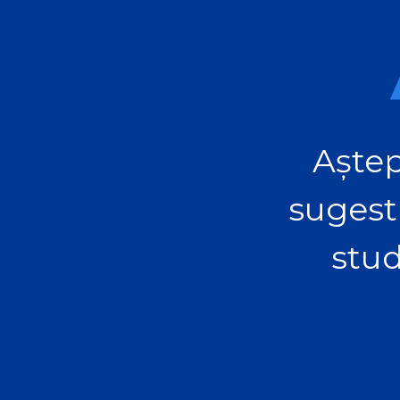
Aștep
sugest
stud