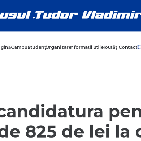
agină
Campus
Studenți
Organizare
Informații utile
Noutăți
Contact
candidatura pen
de 825 de lei la