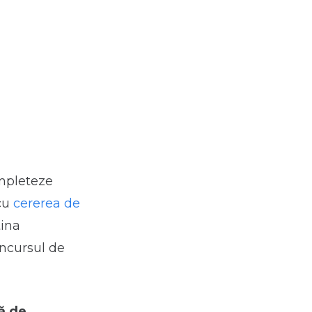
ompleteze
 cu
cererea de
tina
oncursul de
ă de