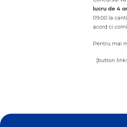
lucru
de 4 o
09.00 la cant
acord ci comi
Pentru mai mu
[button lin