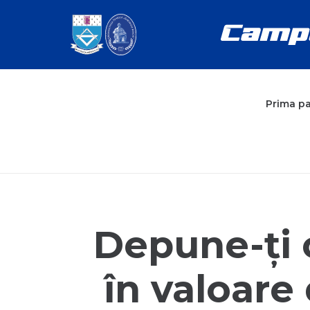
Prima p
Depune-ți 
în valoare 