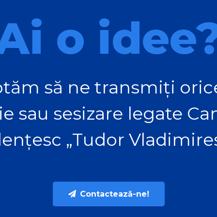
Ai o idee
tăm să ne transmiți orice
ie sau sesizare legate C
ențesc „Tudor Vladimire
Contactează-ne!