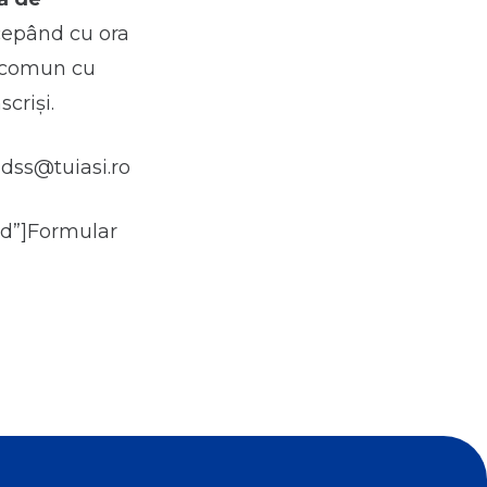
ncepând cu ora
e comun cu
criși.
 dss@tuiasi.ro
ed”]Formular