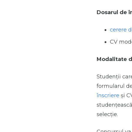
Dosarul de î
cerere d
CV mode
Modalitate d
Studenții ca
formularul de
înscriere
și C
studenţească 
selecție.
Concursul va 