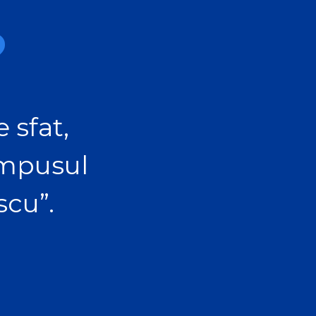
?
 sfat,
ampusul
scu”.