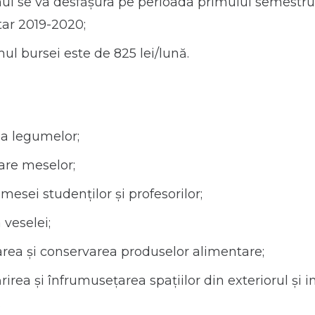
l se va desfăşura pe perioada primului semestru 
tar 2019-2020;
l bursei este de 825 lei/lună.
ea legumelor;
are meselor;
 mesei studenților și profesorilor;
 veselei;
rea și conservarea produselor alimentare;
irea și înfrumusețarea spa­țiilor din exteriorul și i
.