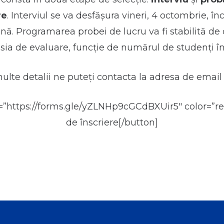
re
. Interviul se va desfășura vineri, 4 octombrie, î
ină. Programarea probei de lucru va fi stabilită d
sia de evaluare, funcție de numărul de studenți îns
lte detalii ne puteți contacta la adresa de email
k=”https://forms.gle/yZLNHp9cGCdBXUir5″ color=”r
de înscriere[/button]