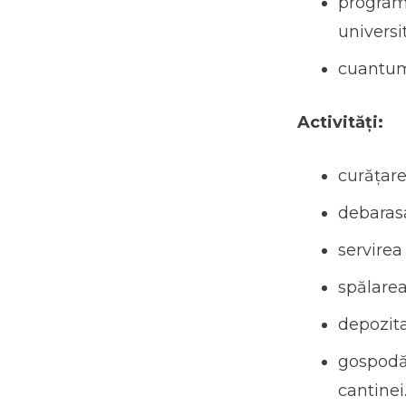
programu
universi
cuantumu
Activităţi:
curățar
debaras
servirea
spălarea
depozita
gospodăr
cantinei