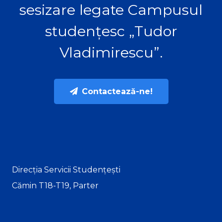
sesizare legate Campusul
studențesc „Tudor
Vladimirescu”.
Contactează-ne!
Direcția Servicii Studențești
Cămin T18-T19, Parter