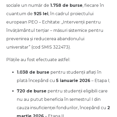
sociale un număr de
1.758 de burse
, fiecare în
cuantum de
925 lei
, în cadrul proiectului
european PEO – Echitate:
„Intervenții pentru
învățământul terțiar – măsuri sistemice pentru
prevenirea și reducerea abandonului
universitar”
(cod SMIS 322473).
Plățile au fost efectuate astfel:
1.038 de burse
pentru studenții aflați în
plată începând cu
5 ianuarie 2026
– Etapa I;
720 de burse
pentru studenții eligibili care
nu au putut beneficia în semestrul I din
cauza insuficienței fondurilor, începând cu
2
martie 2026
– Etapa II.