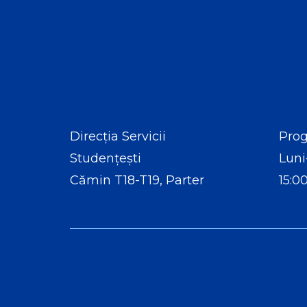
Direcția Servicii
Prog
Studențești
Luni
Cămin T18-T19, Parter
15:0