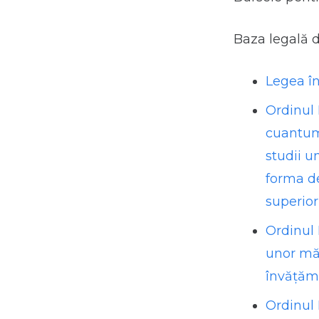
Baza legală d
Legea în
Ordinul 
cuantumu
studii u
forma de
superior
Ordinul 
unor măs
învățămâ
Ordinul 