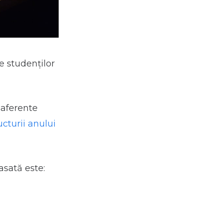
le studenților
,
aferente
ucturii anului
asată este: