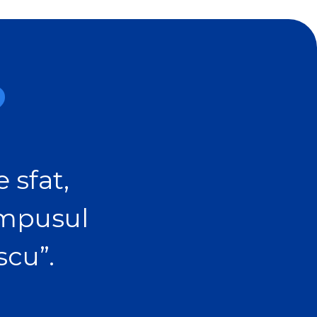
?
 sfat,
ampusul
scu”.