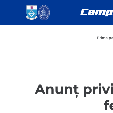
Prima p
Anunț privi
f