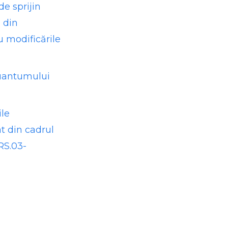
de sprijin
i din
u modificările
cuantumului
ile
t din cadrul
RS.03-