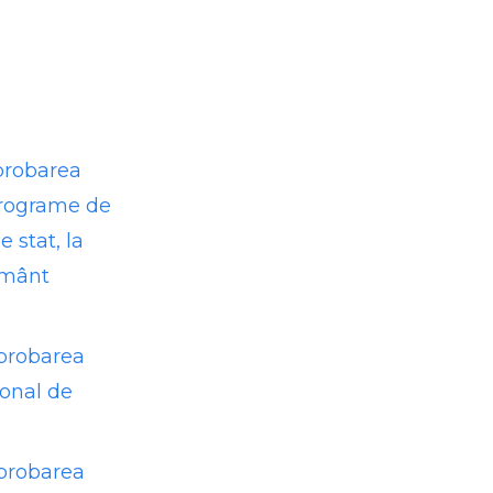
aprobarea
 programe de
 stat, la
ământ
aprobarea
ional de
aprobarea