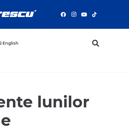
English
ente lunilor
ie