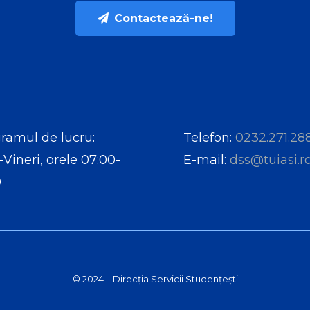
Contactează-ne!
ramul de lucru:
Telefon:
0232.271.28
-Vineri, orele 07:00-
E-mail:
dss@tuiasi.r
0
© 2024 – Direcția Servicii Studențești