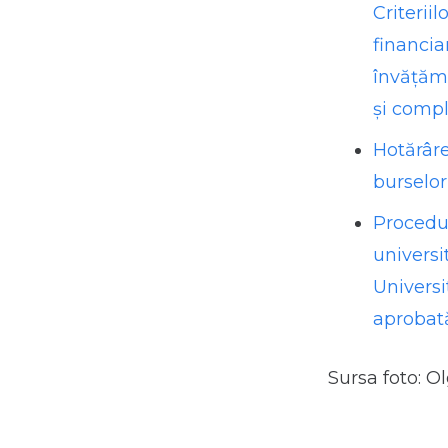
Criterii
financia
învăţămâ
și compl
Hotărâre
burselor
Procedur
universi
Universi
aprobată
Sursa foto: O