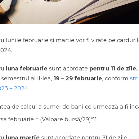
 lunile februarie și martie vor fi virate pe carduri
2024.
ru
luna februarie
sunt acordate
pentru 11 de zile
 semestrul al II-lea,
19 – 29 februarie
, conform
str
023 – 2024
.
tea de calcul a sumei de bani ce urmează a fi înc
sa februarie = (Valoare bursă/29)*11.
ru
luna martie
sunt acordate pentru 31 de zile.