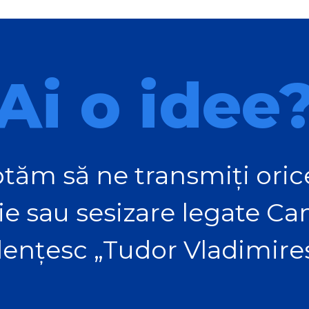
Ai o idee
tăm să ne transmiți orice
ie sau sesizare legate C
ențesc „Tudor Vladimire