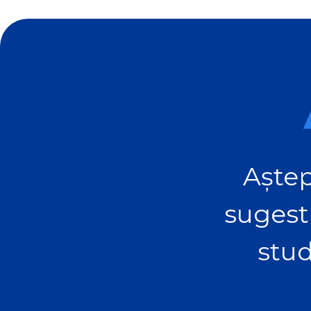
Aștep
sugest
stud