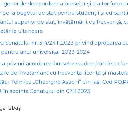
lor generale de acordare a burselor și a altor forme 
r de la bugetul de stat pentru studenţii şi cursanţi
ntul superior de stat, învăţământ cu frecvenţă, c
etările ulterioare
a Senatului nr. 314/24.11.2023 privind aprobarea 
 pentru anul universitar 2023-2024
a privind acordarea burselor studenților de ciclur
tare de învățământ cu frecvență licență și mastera
tății Tehnice „Gheorghe Asachi” din Iași Cod PO.P
 în ședința Senatului din 07.11.2023
lga Izbaș