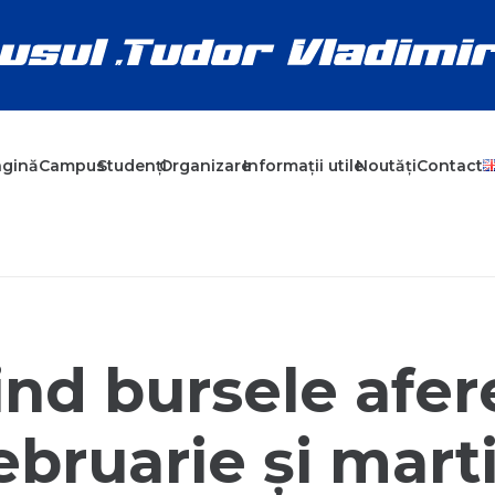
agină
Campus
Studenți
Organizare
Informații utile
Noutăți
Contact
nd bursele afer
ebruarie și mart