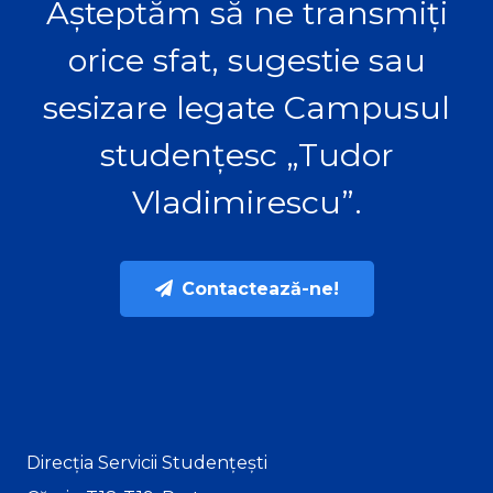
Așteptăm să ne transmiți
orice sfat, sugestie sau
sesizare legate Campusul
studențesc „Tudor
Vladimirescu”.
Contactează-ne!
Direcția Servicii Studențești