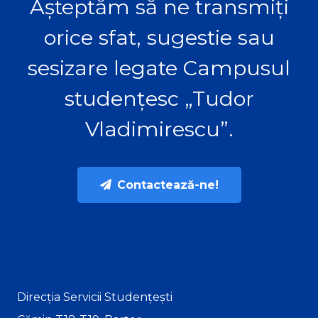
Așteptăm să ne transmiți
orice sfat, sugestie sau
sesizare legate Campusul
studențesc „Tudor
Vladimirescu”.
Contactează-ne!
Direcția Servicii Studențești