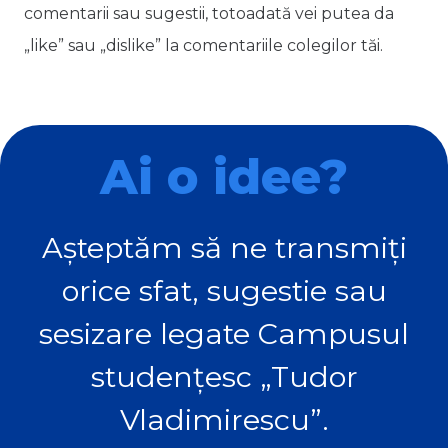
comentarii sau sugestii, totoadată vei putea da
„like” sau „dislike” la comentariile colegilor tăi.
Ai o idee?
Așteptăm să ne transmiți
orice sfat, sugestie sau
sesizare legate Campusul
studențesc „Tudor
Vladimirescu”.