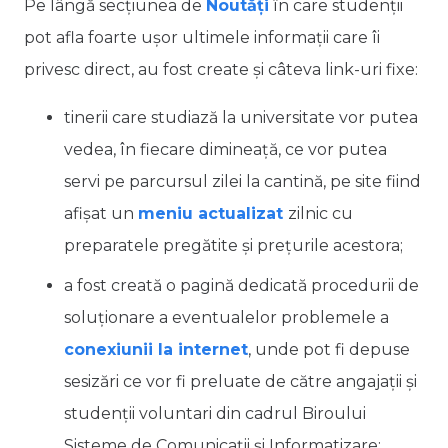
Pe lângă secțiunea de
Noutăți
în care studenții
pot afla foarte ușor ultimele informații care îi
privesc direct, au fost create și câteva link-uri fixe:
tinerii care studiază la universitate vor putea
vedea, în fiecare dimineață, ce vor putea
servi pe parcursul zilei la cantină, pe site fiind
afișat un
meniu actualizat
zilnic cu
preparatele pregătite și prețurile acestora;
a fost creată o pagină dedicată procedurii de
soluționare a eventualelor problemele a
conexiunii la internet
, unde pot fi depuse
sesizări ce vor fi preluate de către angajații și
studenții voluntari din cadrul Biroului
Sisteme de Comunicații și Informatizare;