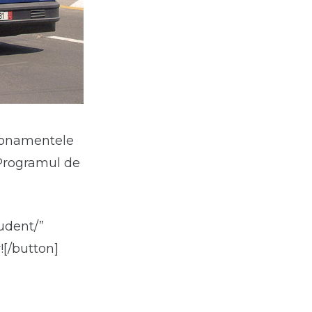
abonamentele
 Programul de
udent/”
[/button]