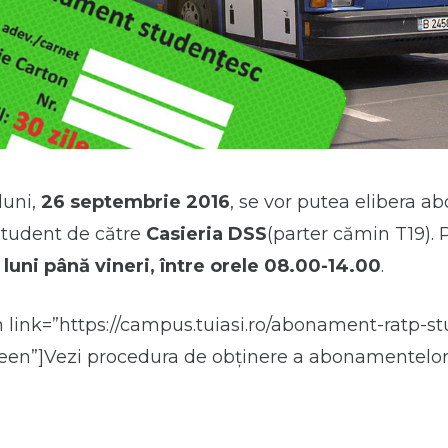
luni,
26 septembrie 2016
, se vor putea elibera 
student de către
Casieria DSS
(parter cămin T19).
 luni până vineri, între orele 08.00-14.00
.
n link=”https://campus.tuiasi.ro/abonament-ratp-st
reen”]Vezi procedura de obținere a abonamentelor!