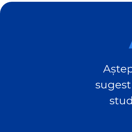
Aștep
sugest
stud