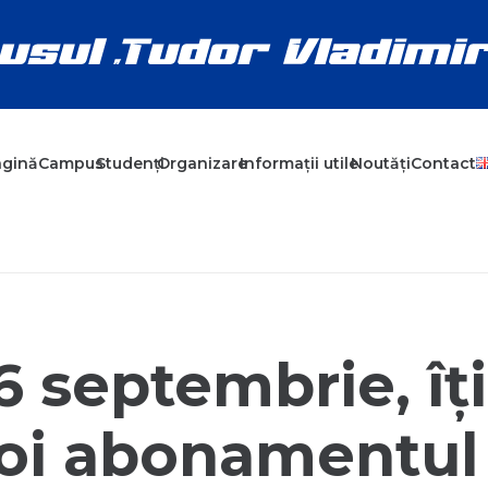
agină
Campus
Studenți
Organizare
Informații utile
Noutăți
Contact
6 septembrie, îț
noi abonamentul