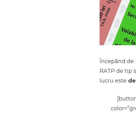
Începând de 
RATP de tip 
lucru este
de
[butto
color=”g