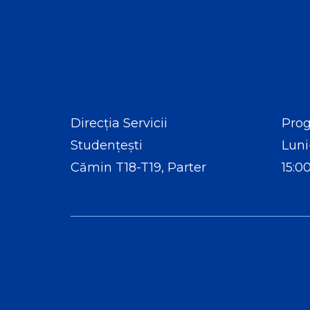
Direcția Servicii
Prog
Studențești
Luni
Cămin T18-T19, Parter
15:0