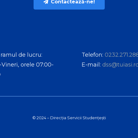
Contactează-ne!
ramul de lucru:
Telefon:
0232.271.28
-Vineri, orele 07:00-
E-mail:
dss@tuiasi.r
0
© 2024 – Direcția Servicii Studențești