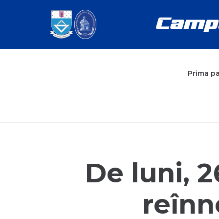
Prima p
De luni, 2
reîn