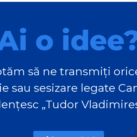
Ai o idee
tăm să ne transmiți orice
ie sau sesizare legate C
ențesc „Tudor Vladimire