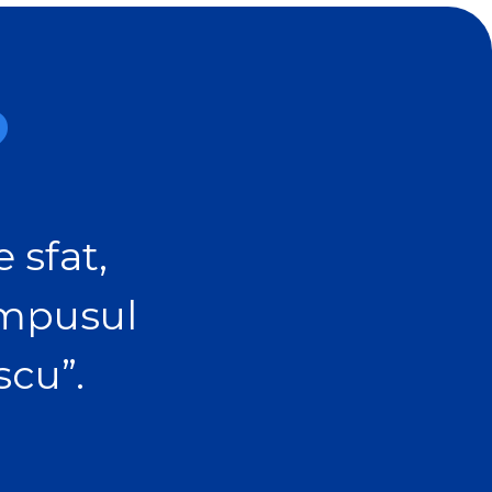
?
 sfat,
ampusul
scu”.