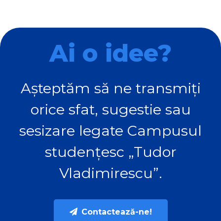
Ai o idee?
Așteptăm să ne transmiți
orice sfat, sugestie sau
sesizare legate Campusul
studențesc „Tudor
Vladimirescu”.
Contactează-ne!