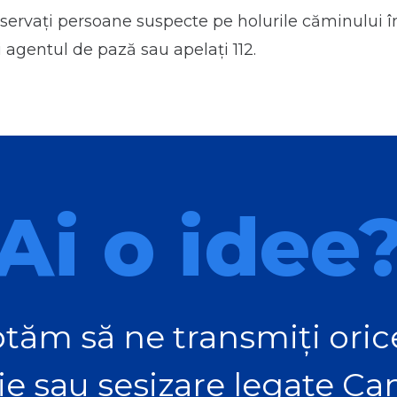
ervaţi persoane suspecte pe holurile căminului în 
 agentul de pază sau apelaţi 112.
Ai o idee
tăm să ne transmiți orice
ie sau sesizare legate C