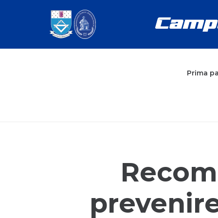
Prima p
Recoma
prevenire