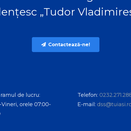
ențesc „Tudor Vladimire
Contactează-ne!
ramul de lucru:
Telefon:
0232.271.28
-Vineri, orele 07:00-
E-mail:
dss@tuiasi.r
0