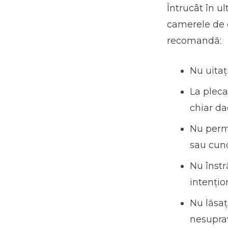
Întrucât în u
camerele de c
recomandă:
Nu uitaţ
La pleca
chiar da
Nu permi
sau cun
Nu înstr
intenţio
Nu lăsaţ
nesuprav