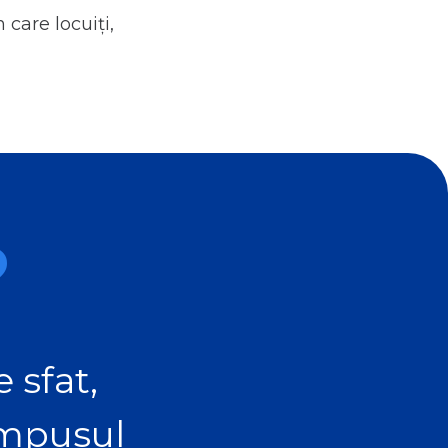
care locuiţi,
?
 sfat,
ampusul