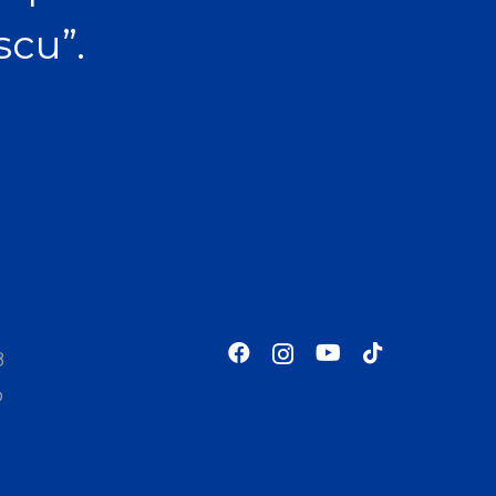
scu”.
8
o