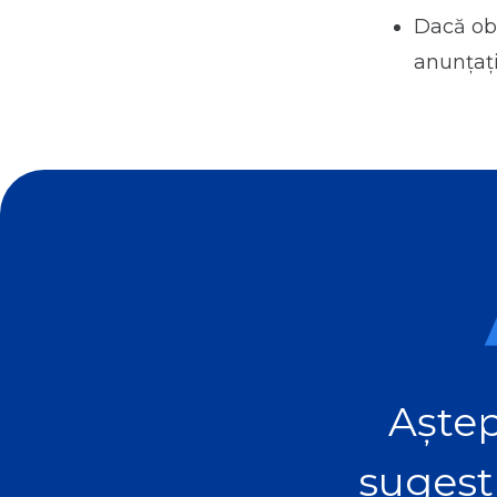
Dacă obs
anunţaţi
Aștep
sugest