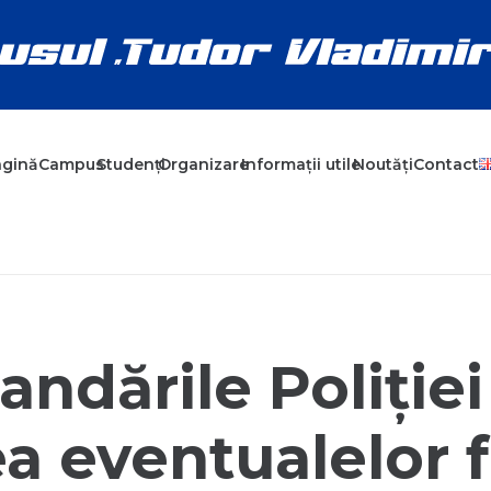
agină
Campus
Studenți
Organizare
Informații utile
Noutăți
Contact
ndările Poliției
a eventualelor f