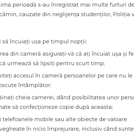
ltima perioadă s-au înregistrat mai multe furturi d
ămin, cauzate din neglijenţa studenţilor, Poliţia 
i să încuiaţi uşa pe timpul nopţii;
rea din cameră asiguraţi-vă că aţi încuiat uşa şi fe
că urmează să lipsiţi pentru scurt timp;
teţi accesul în cameră persoanelor pe care nu le
oscute întâmplător;
ăinaţi cheia camerei, dând posibilitatea unor per
nate să confecţioneze copie după aceasta;
i telefoanele mobile sau alte obiecte de valoare
egheate în nicio împrejurare, inclusiv când sunteți