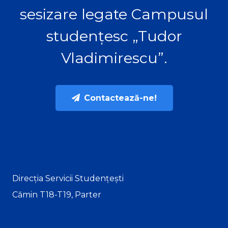
sesizare legate Campusul
studențesc „Tudor
Vladimirescu”.
Contactează-ne!
Direcția Servicii Studențești
Cămin T18-T19, Parter