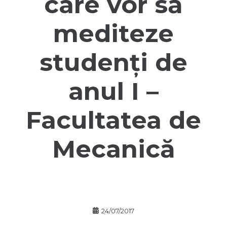
care vor să
mediteze
studenți de
anul I –
Facultatea de
Mecanică
24/07/2017