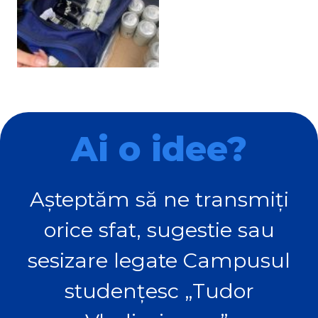
Ai o idee?
Așteptăm să ne transmiți
orice sfat, sugestie sau
sesizare legate Campusul
studențesc „Tudor