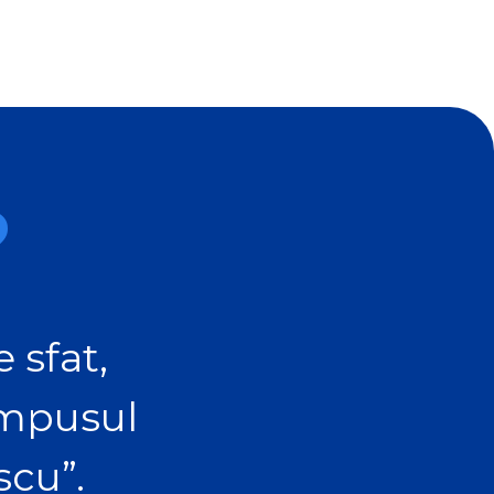
?
 sfat,
ampusul
scu”.