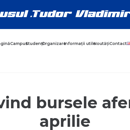
agină
Campus
Studenți
Organizare
Informații utile
Noutăți
Contact
ind bursele afe
aprilie