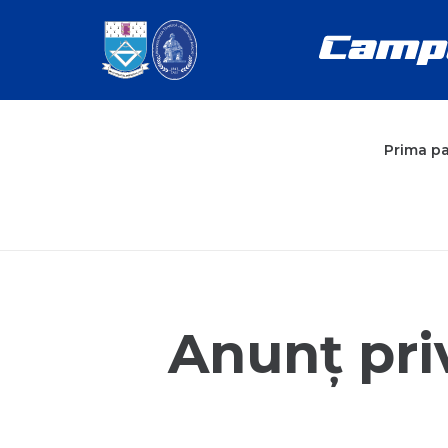
Prima p
Anunț priv