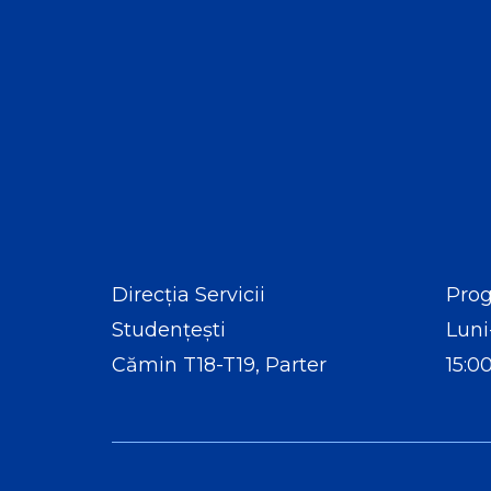
Direcția Servicii
Prog
Studențești
Luni
Cămin T18-T19, Parter
15:0