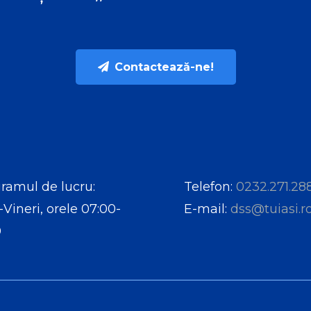
Contactează-ne!
ramul de lucru:
Telefon:
0232.271.28
-Vineri, orele 07:00-
E-mail:
dss@tuiasi.r
0