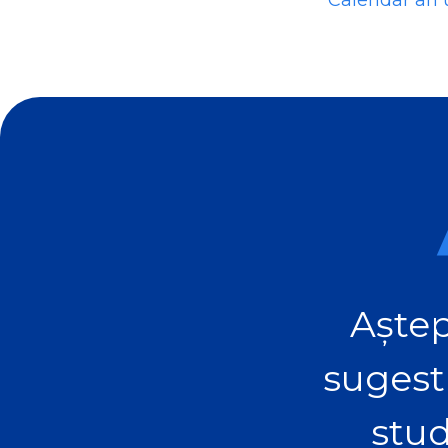
Calendar an u
Aștep
sugest
stud