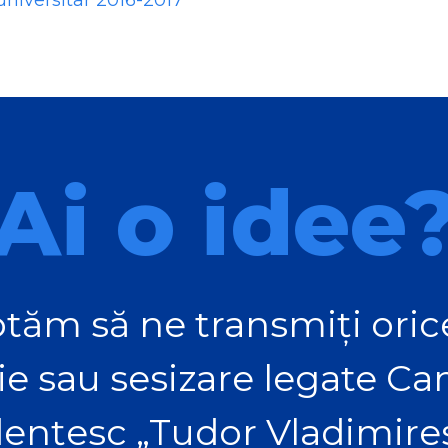
niversitar 2016-2017
Ai o idee
tăm să ne transmiți orice
ie sau sesizare legate C
ențesc „Tudor Vladimire