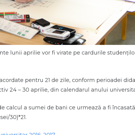
te lunii aprilie vor fi virate pe cardurile studențilo
acordate pentru 21 de zile, conform perioadei didac
ctiv 24 – 30 aprilie, din calendarul anului universit
e calcul a sumei de bani ce urmează a fi încasată
sei/30)*21.