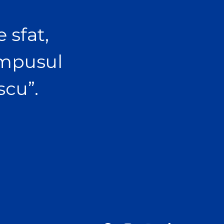
 sfat,
ampusul
scu”.