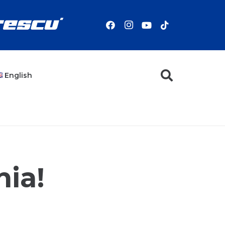
English
nia!