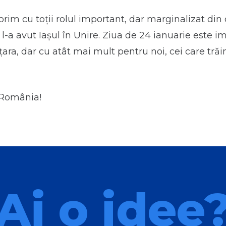
orim cu toții rolul important, dar marginalizat din
 l-a avut Iașul în Unire. Ziua de 24 ianuarie este 
țara, dar cu atât mai mult pentru noi, cei care trăi
 România!
Ai o idee