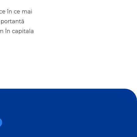
 ce în ce mai
importantă
m în capitala
?