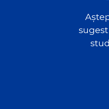
Aștep
sugest
stud