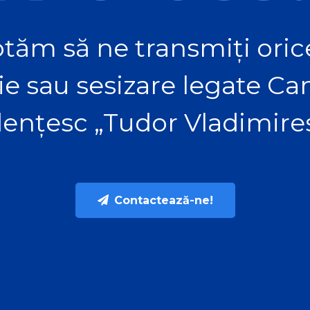
tăm să ne transmiți orice
ie sau sesizare legate C
ențesc „Tudor Vladimire
Contactează-ne!