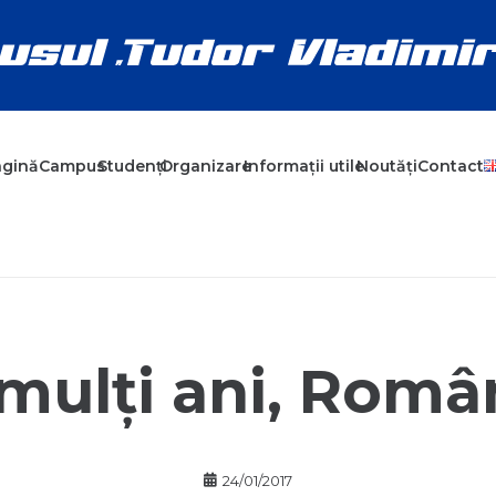
agină
Campus
Studenți
Organizare
Informații utile
Noutăți
Contact
mulți ani, Româ
24/01/2017