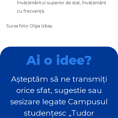
învăţământul superior de stat, învăţământ
cu frecvenţă.
Sursa foto: Olga Izbaș
Ai o idee?
Așteptăm să ne transmiți
orice sfat, sugestie sau
sesizare legate Campusul
studențesc „Tudor