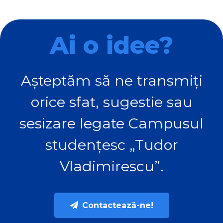
Ai o idee?
Așteptăm să ne transmiți
orice sfat, sugestie sau
sesizare legate Campusul
studențesc „Tudor
Vladimirescu”.
Contactează-ne!