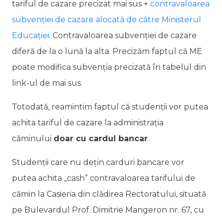
tariful de cazare precizat mai sus +
contravaloarea
subvenției de cazare alocată de către Ministerul
Educației
. Contravaloarea subvenției de cazare
diferă de la o lună la alta. Precizăm faptul că ME
poate modifica subvenția precizată în tabelul din
link-ul de mai sus.
Totodată, reamintim faptul că studenții vor putea
achita tariful de cazare la administrația
căminului
doar cu cardul bancar
.
Studenții care nu dețin carduri bancare vor
putea achita „cash” contravaloarea tarifului de
cămin la Casieria din clădirea Rectoratului, situată
pe Bulevardul Prof. Dimitrie Mangeron nr. 67, cu