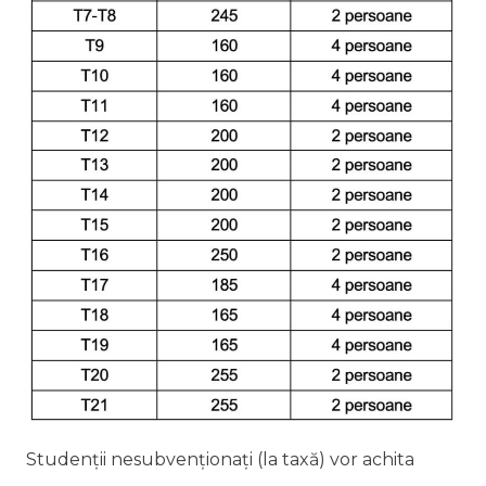
Studenții nesubvenționați (la taxă) vor achita