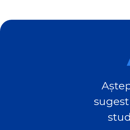
Aștep
sugest
stud