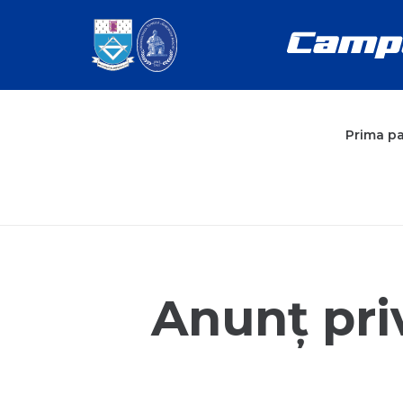
Prima p
Anunț priv