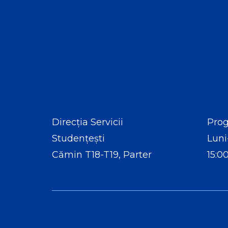
Direcția Servicii
Prog
Studențești
Luni
Cămin T18-T19, Parter
15:0