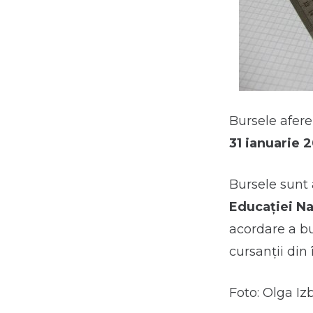
Bursele aferen
31 ianuarie 
Bursele sunt
Educației Na
acordare a bu
cursanţii din
Foto: Olga Iz