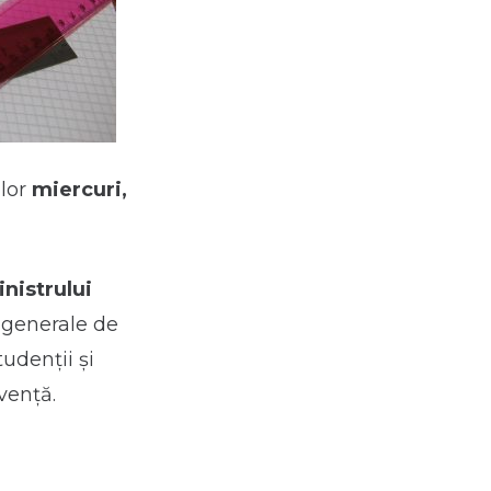
ilor
miercuri,
nistrului
r generale de
udenţii şi
venţă.