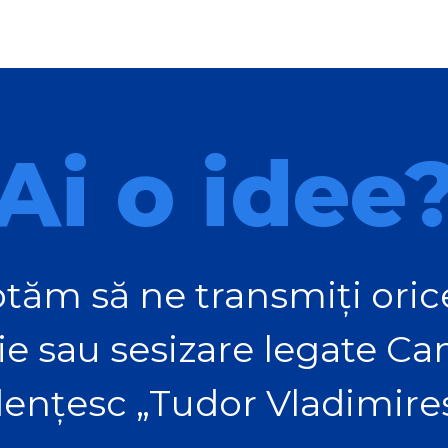
Ai o idee
tăm să ne transmiți orice
ie sau sesizare legate C
ențesc „Tudor Vladimire