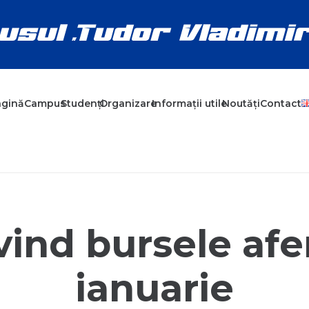
agină
Campus
Studenți
Organizare
Informații utile
Noutăți
Contact
ind bursele afe
ianuarie