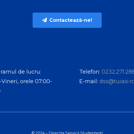
Contactează-ne!
ramul de lucru:
Telefon:
0232.271.28
-Vineri, orele 07:00-
E-mail:
dss@tuiasi.r
0
© 2024 – Direcția Servicii Studențești