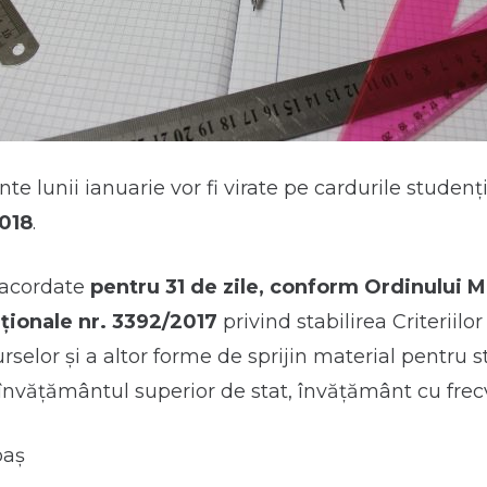
te lunii ianuarie vor fi virate pe cardurile studenț
2018
.
 acordate
pentru 31 de zile, conform Ordinului Mi
ționale nr. 3392/2017
privind stabilirea Criteriilo
rselor şi a altor forme de sprijin material pentru st
 învăţământul superior de stat, învăţământ cu frec
baș