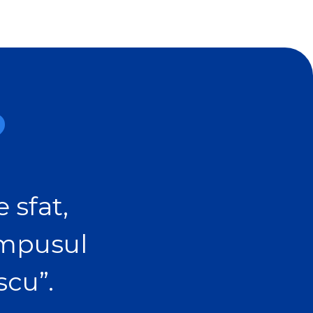
?
 sfat,
ampusul
scu”.