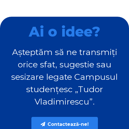
Ai o idee?
Așteptăm să ne transmiți
orice sfat, sugestie sau
sesizare legate Campusul
studențesc „Tudor
Vladimirescu”.
Contactează-ne!