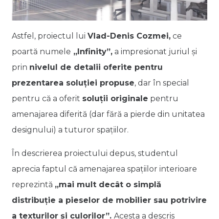
Astfel, proiectul lui
Vlad-Denis Cozmei,
ce
poartă numele
„Infinity”,
a impresionat juriul și
prin
nivelul de detalii oferite pentru
prezentarea soluției propuse
, dar în special
pentru că a oferit
soluții originale
pentru
amenajarea diferită (dar fără a pierde din unitatea
designului) a tuturor spațiilor.
În descrierea proiectului depus, studentul
aprecia faptul că amenajarea spațiilor interioare
reprezintă
„mai mult decât o simplă
distribuție a pieselor de mobilier sau potrivire
a texturilor și culorilor”.
Acesta a descris