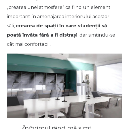
„crearea unei atmosfere” ca fiind un element
important în amenajarea interiorului acestor
săli,
crearea de spații în care studenții să
poată învăța fără a fi distrași
, dar simțindu-se
cât mai confortabil.
„În primul rând mă simt