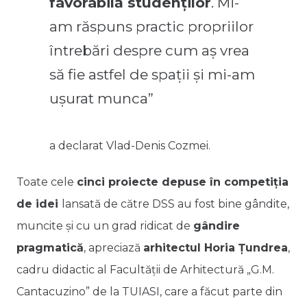
favorabilă studenților
. Mi-
am răspuns practic propriilor
întrebări despre cum aș vrea
să fie astfel de spații și mi-am
ușurat munca”
a declarat Vlad-Denis Cozmei.
Toate cele
cinci proiecte depuse în competiția
de idei
lansată de către DSS au fost bine gândite,
muncite și cu un grad ridicat de
gândire
pragmatică
, apreciază
arhitectul Horia Țundrea
,
cadru didactic al Facultății de Arhitectură „G.M.
Cantacuzino” de la TUIASI, care a făcut parte din