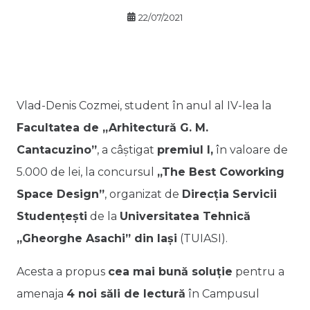
22/07/2021
Vlad-Denis Cozmei, student în anul al IV-lea la
Facultatea de „Arhitectură G. M.
Cantacuzino”
, a câștigat
premiul I,
în valoare de
5.000 de lei, la concursul
„The Best Coworking
Space Design”
, organizat de
Direcția Servicii
Studențești
de la
Universitatea Tehnică
„Gheorghe Asachi” din Iași
(TUIASI).
Acesta a propus
cea mai bună soluție
pentru a
amenaja
4 noi săli de lectură
în Campusul