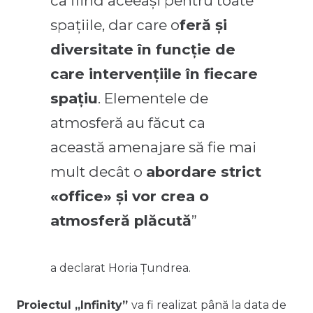
ca fiind aceeași pentru toate
spațiile, dar care o
feră și
diversitate în funcție de
care intervențiile în fiecare
spațiu
. Elementele de
atmosferă au făcut ca
această amenajare să fie mai
mult decât o
abordare strict
«office» și vor crea o
atmosferă plăcută
”
a declarat Horia Țundrea.
Proiectul „Infinity”
va fi realizat până la data de