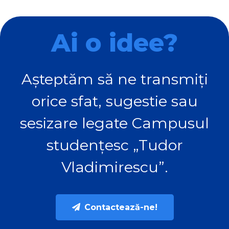
Ai o idee?
Așteptăm să ne transmiți
orice sfat, sugestie sau
sesizare legate Campusul
studențesc „Tudor
Vladimirescu”.
Contactează-ne!