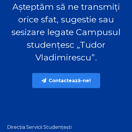
Așteptăm să ne transmiți
orice sfat, sugestie sau
sesizare legate Campusul
studențesc „Tudor
Vladimirescu”.
Contactează-ne!
Direcția Servicii Studențești