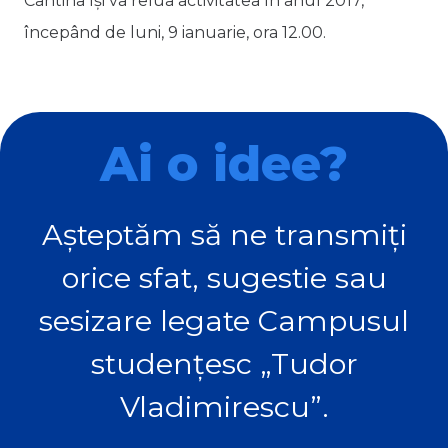
Cantina își va relua activitatea în anul 2017,
începând de luni, 9 ianuarie, ora 12.00.
Ai o idee?
Așteptăm să ne transmiți
orice sfat, sugestie sau
sesizare legate Campusul
studențesc „Tudor
Vladimirescu”.