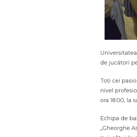
Universitatea
de jucători p
Toți cei pasio
nivel profesio
ora 18.00, la
Echipa de bas
„Gheorghe Asac