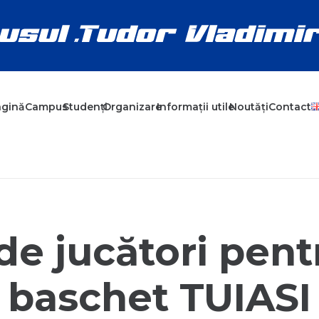
agină
Campus
Studenți
Organizare
Informații utile
Noutăți
Contact
de jucători pen
baschet TUIASI