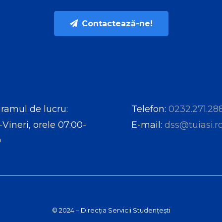
Contactează-ne!
ramul de lucru:
Telefon:
0232.271.28
-Vineri, orele 07:00-
E-mail:
dss@tuiasi.r
0
© 2024 – Direcția Servicii Studențești