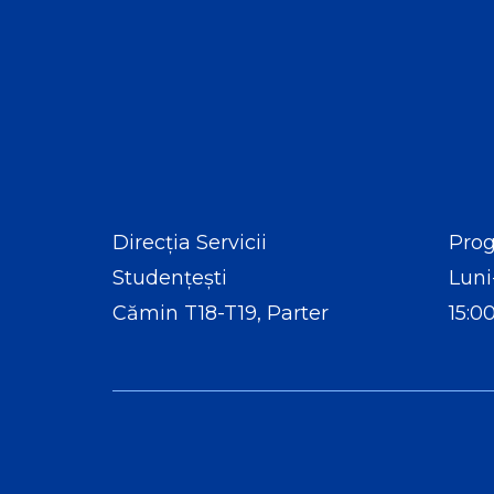
Direcția Servicii
Prog
Studențești
Luni
Cămin T18-T19, Parter
15:0