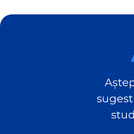
Aștep
sugest
stud