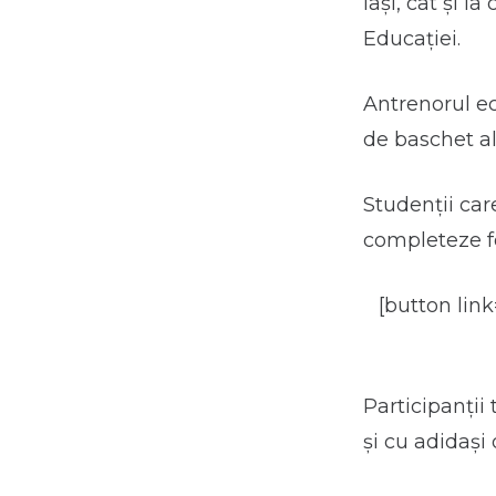
Iași, cât și 
Educației.
Antrenorul ec
de baschet a
Studenții car
completeze f
[button lin
Participanții
și cu adidași