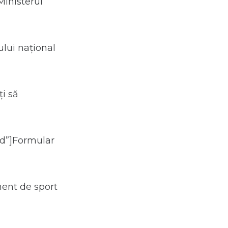
Ministerul
lui național
ți să
ed”]Formular
ment de sport