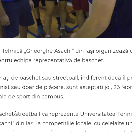
 Tehnică „Gheorghe Asachi” din Iaşi organizează o
entru echipa reprezentativă de baschet.
nați de baschet sau streetball, indiferent dacă îl pr
nist sau doar de plăcere, sunt așteptați joi, 23 feb
 sala de sport din campus.
chet/streetball va reprezenta Universitatea Tehn
hi” din Iaşi la competițiile locale, cu celelalte un