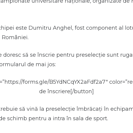
la campionate universitare naționale, organizate de 
hipei este Dumitru Anghel, fost component al lotu
l României.
e doresc să se înscrie pentru preselecție sunt ruga
ormularul de mai jos:
k=”https://forms.gle/B5YdNCqYX2aFdf2a7″ color=”r
de înscriere[/button]
 trebuie să vină la preselecție îmbrăcați în echipa
 de schimb pentru a intra în sala de sport.