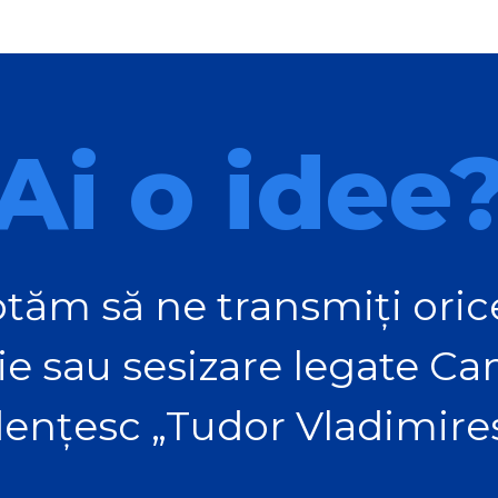
Ai o idee
tăm să ne transmiți orice
ie sau sesizare legate C
ențesc „Tudor Vladimire