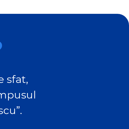
?
 sfat,
ampusul
scu”.