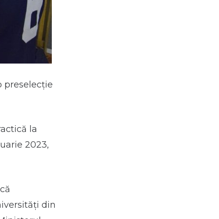
 preselecţie
actică la
ruarie 2023,
ică
iversități din